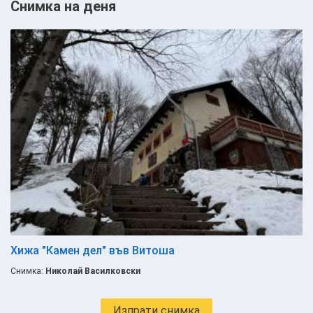
Снимка на деня
Хижа "Камен дел" във Витоша
Снимка:
Николай Василковски
Изпрати снимка