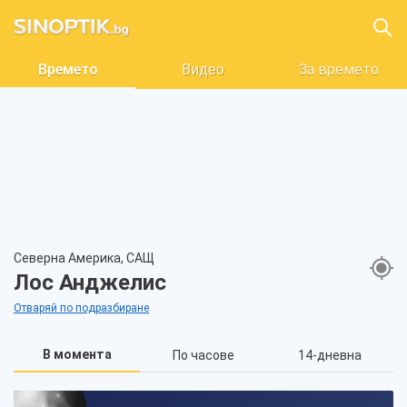
Времето
Видео
За времето
Северна Америка, САЩ
Лос Анджелис
Отваряй по подразбиране
В момента
По часове
14-дневна