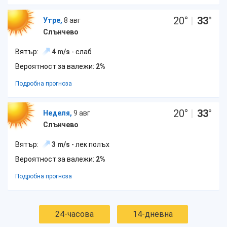
20
°
|
33
°
Утре,
8 авг
Слънчево
Вятър:
4 m/s
- слаб
Вероятност за валежи:
2%
Подробна прогноза
20
°
|
33
°
Неделя,
9 авг
Слънчево
Вятър:
3 m/s
- лек полъх
Вероятност за валежи:
2%
Подробна прогноза
24-часова
14-дневна