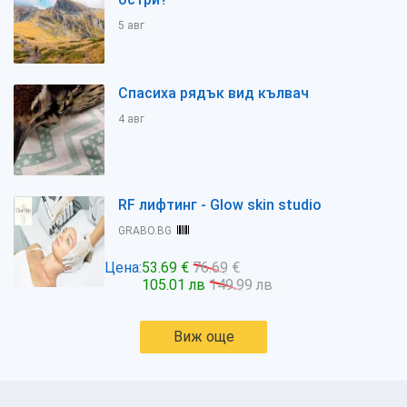
5 авг
Спасиха рядък вид кълвач
4 авг
RF лифтинг - Glow skin studio
GRABO.BG
Цена:
53.69 €
76.69 €
105.01 лв
149.99 лв
Виж още