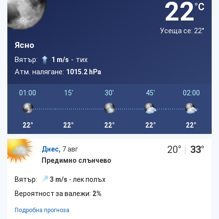
22
°C
Усеща се: 22
°
Ясно
Вятър:
- тих
1 m/s
Атм. налягане:
1015.2 hPa
01:00
15'
30'
45'
02:00
22°
22°
22°
22°
22°
20
°
|
33
°
Днес,
7 авг
Предимно слънчево
Вятър:
3 m/s
- лек полъх
Вероятност за валежи:
2%
Подробна прогноза