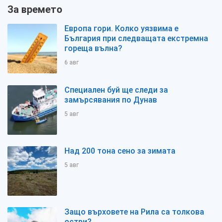
За времето
Европа гори. Колко уязвима е
България при следващата екстремна
гореща вълна?
6 авг
Специален буй ще следи за
замърсявания по Дунав
5 авг
Над 200 тона сено за зимата
5 авг
Защо върховете на Рила са толкова
остри?