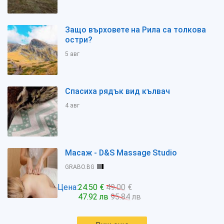
Защо върховете на Рила са толкова
остри?
5 авг
Спасиха рядък вид кълвач
4 авг
Масаж - D&S Massage Studio
GRABO.BG
Цена:
24.50 €
49.00 €
47.92 лв
95.84 лв