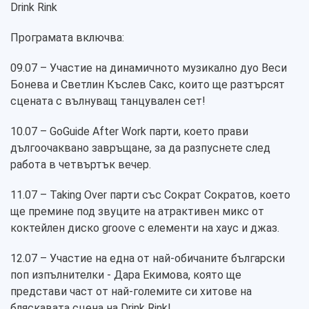
Drink Rink
Програмата включва:
09.07 – Участие на динамичното музикално дуо Веси
Бонева и Светлин Къслев Сакс, които ще разтърсят
сцената с вълнуващ танцувален сет!
10.07 – GoGuide After Work парти, което прави
дългоочаквано завръщане, за да разпуснете след
работа в четвъртък вечер.
11.07 – Taking Over парти със Сократ Сократов, което
ще премине под звуците на атрактивен микс от
коктейлен диско groove с елементи на хаус и джаз.
12.07 – Участие на една от най-обичаните български
поп изпълнителки - Дара Екимова, която ще
представи част от най-големите си хитове на
бляскавата сцена на Drink Rink!