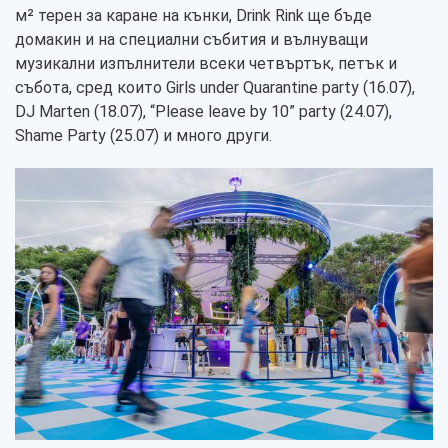
м² терен за каране на кънки, Drink Rink ще бъде
домакин и на специални събития и вълнуващи
музикални изпълнители всеки четвъртък, петък и
събота, сред които Girls under Quarantine party (16.07),
DJ Marten (18.07), “Please leave by 10” party (24.07),
Shame Party (25.07) и много други.