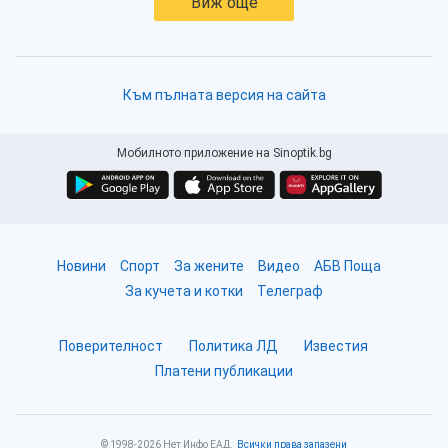
Виж още
Към пълната версия на сайта
Мобилното приложение на Sinoptik.bg
Новини
Спорт
За жените
Видео
АБВ Поща
За кучета и котки
Телеграф
Поверителност
Политика ЛД
Известия
Платени публикации
© 1998-2026 Нет Инфо ЕАД.
Всички права запазени