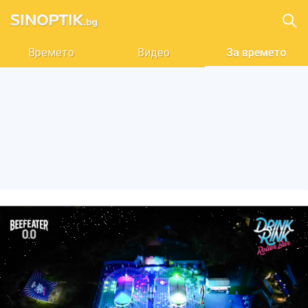
Времето
Видео
За времето