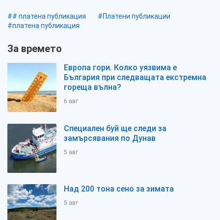
## платена публикация
#Платени публикации
#платена публикация
За времето
Европа гори. Колко уязвима е
България при следващата екстремна
гореща вълна?
6 авг
Специален буй ще следи за
замърсявания по Дунав
5 авг
Над 200 тона сено за зимата
5 авг