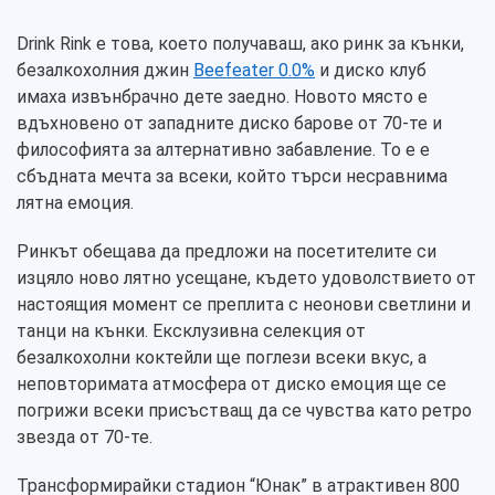
Drink Rink е това, което получаваш, ако ринк за кънки,
безалкохолния джин
Beefeater 0.0%
и диско клуб
имаха извънбрачно дете заедно. Новото място е
вдъхновено от западните диско барове от 70-те и
философията за алтернативно забавление. То е е
сбъдната мечта за всеки, който търси несравнима
лятна емоция.
Ринкът обещава да предложи на посетителите си
изцяло ново лятно усещане, където удоволствието от
настоящия момент се преплита с неонови светлини и
танци на кънки. Ексклузивна селекция от
безалкохолни коктейли ще поглези всеки вкус, а
неповторимата атмосфера от диско емоция ще се
погрижи всеки присъстващ да се чувства като ретро
звезда от 70-те.
Трансформирайки стадион “Юнак” в атрактивен 800