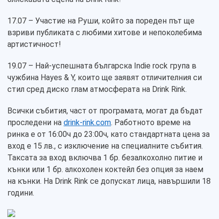
17.07 – Участие на Руши, който за пореден път ще
взриви публиката с любими хитове и непоколебима
артистичност!
19.07 – Най-успешната българска Indie rock група в
чужбина Hayes & Y, които ще заявят отличителния си
стил сред диско глам атмосферата на Drink Rink.
Всички събития, част от програмата, могат да бъдат
проследени на
drink-rink.com
. Работното време на
ринка е от 16:00ч до 23:00ч, като стандартната цена за
вход е 15 лв., с изключение на специалните събития.
Таксата за вход включва 1 бр. безалкохолно питие и
кънки или 1 бр. алкохолен коктейл без опция за наем
на кънки. На Drink Rink се допускат лица, навършили 18
години.