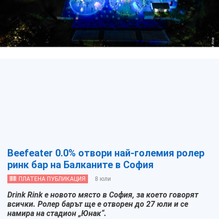
Drink Rink
Beefeater 0.0% отвори най-големия ролер
ринк бар на Балканите в София
ПЛАТЕНА ПУБЛИКАЦИЯ
8 юли
Drink Rink е новото място в София, за което говорят
всички. Ролер барът ще е отворен до 27 юли и се
намира на стадион „Юнак“.