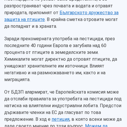
разпространяват чрез почвата и водата и отравят
природата, припомнят от
Българското дружество за
защита на птиците
. В крайна сметка отровите могат
да попаднат и в храната.
Заради прекомерната употреба на пестициди, през
последните 40 години Европа е загубила над 60
процента от птиците в земеделските земи.
Химикалите могат директно да отровят птиците, да
унищожат хранителните им източници. Влияят
негативно и на размножаването им, както и на
миграцията.
От БДЗП алармират, че Европейската комисия може
да отслаби правилата за употребата на пестициди под
натиска на влиятелни индустриални лобита. Предстои
държавите членки на ЕС да гласуват по това
предложение. В ход е
петиция
, в която всеки може да
даде своето мнение по този въпрос.
Можем да