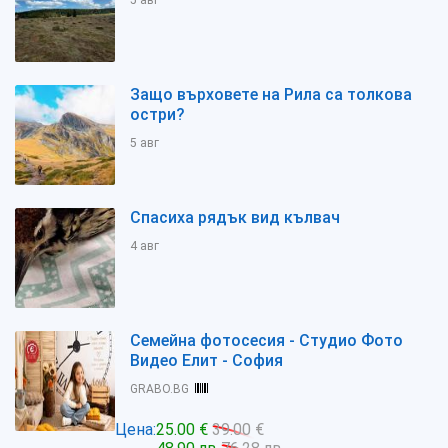
5 авг
Защо върховете на Рила са толкова
остри?
5 авг
Спасиха рядък вид кълвач
4 авг
Семейна фотосесия - Студио Фото
Видео Елит - София
GRABO.BG
Цена:
25.00 €
39.00 €