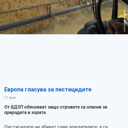
Илюстративна снимка
Европа гласува за пестицидите
11 юни
От БДЗП обясняват защо отровите са опасни за
природата и хората
Пестицидите не убиват само вредителите, а се