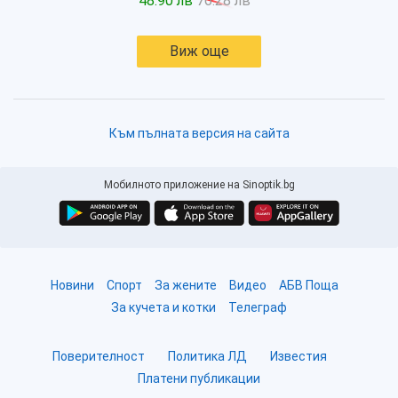
48.90 лв
76.28 лв
Виж още
Към пълната версия на сайта
Мобилното приложение на Sinoptik.bg
Новини
Спорт
За жените
Видео
АБВ Поща
За кучета и котки
Телеграф
Поверителност
Политика ЛД
Известия
Платени публикации