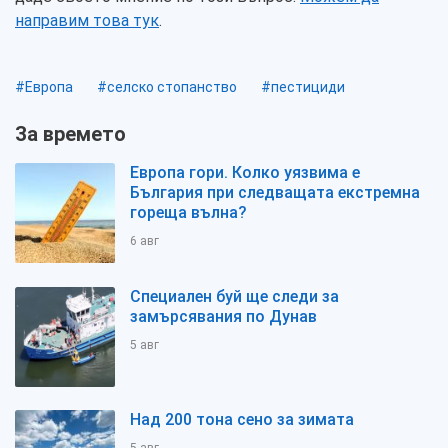
направим това тук
.
#Европа
#селско стопанство
#пестициди
За времето
Европа гори. Колко уязвима е
България при следващата екстремна
гореща вълна?
6 авг
Специален буй ще следи за
замърсявания по Дунав
5 авг
Над 200 тона сено за зимата