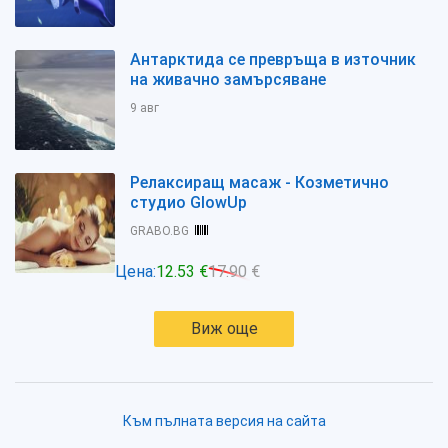
Антарктида се превръща в източник
на живачно замърсяване
9 авг
Релаксиращ масаж - Козметично
студио GlowUp
GRABO.BG
Цена:
12.53 €
17.90 €
Виж още
Към пълната версия на сайта