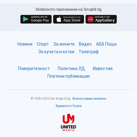
Мобилното приложение на Sinoptik.bg
Новини
Спорт
За жените
Видео
АБВ Поща
За кучета и котки
Телеграф
Поверителност
Политика ЛД
Известия
Платени публикации
© 1998-2026 Нет Инфо ЕАД.
Всички права запазени
Времето от Foreca