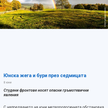
Илюстративна снимка
Юнска жега и бури през седмицата
8 юни
Студени фронтове носят опасни гръмотевични
явления
С напредването на юни метеорологичната обстановка