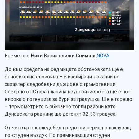
Времето с Ники Василковски
Снимка:
NOVA
До към средата на седмицата обстановката ще е
относително спокойна – с изолирани, локални по
характер следобедни дъждове с гръмотевици.
Северно от Стара планина неустойчивостта ще е по-
висока с потенциал за бури за градушка. Ще е горещо
– термометрите в обичайно топли райони като
Дунавската равнина ще догонят 32-33 градуса.
От четвъртък следобед предстои период с нахлуващ
по-студен въздух. По преминаващия студен