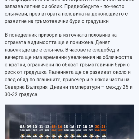
запазва летния си облик. Предиобедите - по-често
слънчеви, през втората половина на денонощието с
развитие на гръмотевични бури с градушки.
В понеделник призори в източната половина на
страната видимостта ще е понижена. Денят
навсякъде ще е слънчев. В часовете следобед и
вечерта ще има временни увеличения на облачността
с кратки, ограничени по обхват гръмотевични бури с
риск от градушка. Явленията ще се развиват около и
след обяд по планините, привечер и в някои части на
Северна България. Дневни температури – между 25 и
30-32 градуса.