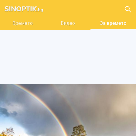
Времето
Видео
За времето