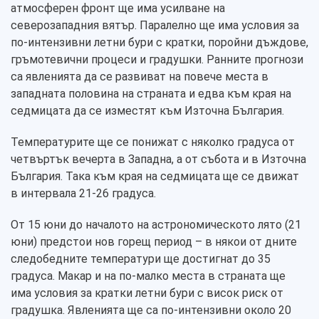
атмосферен фронт ще има усилване на
северозападния вятър. Паралелно ще има условия за
по-интензивни летни бури с кратки, поройни дъждове,
гръмотевични процеси и градушки. Ранните прогнози
са явленията да се развиват на повече места в
западната половина на страната и едва към края на
седмицата да се изместят към Източна България.
Температурите ще се понижат с няколко градуса от
четвъртък вечерта в Западна, а от събота и в Източна
България. Така към края на седмицата ще се движат
в интервала 21-26 градуса.
От 15 юни до началото на астрономическото лято (21
юни) предстои нов горещ период – в някои от дните
следобедните температури ще достигнат до 35
градуса. Макар и на по-малко места в страната ще
има условия за кратки летни бури с висок риск от
градушка. Явленията ще са по-интензивни около 20