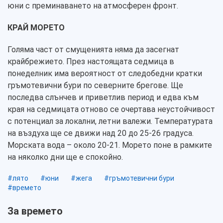
юни с преминаването на атмосферен фронт.
КРАЙ МОРЕТО
Голяма част от смущенията няма да засегнат
крайбрежието. През настоящата седмица в
понеделник има вероятност от следобедни кратки
гръмотевични бури по северните брегове. Ще
последва слънчев и приветлив период и едва към
края на седмицата отново се очертава неустойчивост
с потенциал за локални, летни валежи. Температурата
на въздуха ще се движи над 20 до 25-26 градуса.
Морската вода – около 20-21. Морето поне в рамките
на няколко дни ще е спокойно.
#лято
#юни
#жега
#гръмотевични бури
#времето
За времето