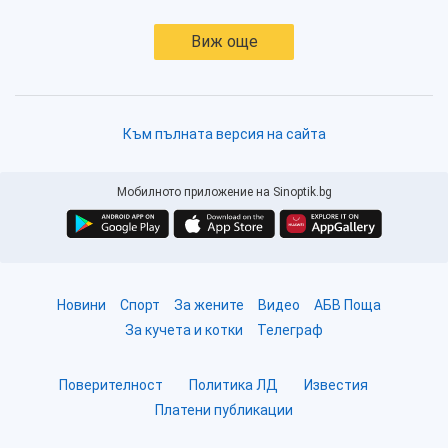
Виж още
Към пълната версия на сайта
Мобилното приложение на Sinoptik.bg
Новини
Спорт
За жените
Видео
АБВ Поща
За кучета и котки
Телеграф
Поверителност
Политика ЛД
Известия
Платени публикации