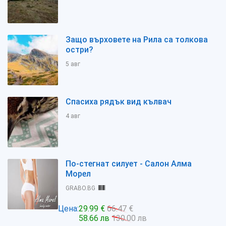
Защо върховете на Рила са толкова
остри?
5 авг
Спасиха рядък вид кълвач
4 авг
По-стегнат силует - Салон Алма
Морел
GRABO.BG
Цена:
29.99 €
66.47 €
58.66 лв
130.00 лв