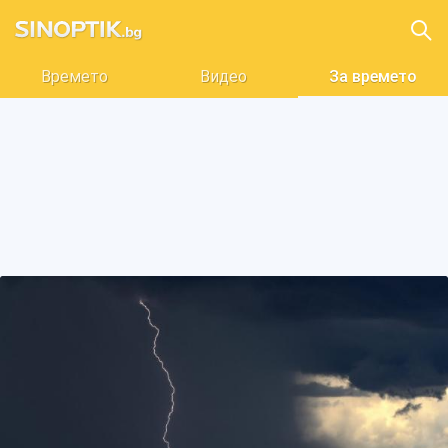
Времето
Видео
За времето