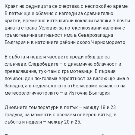
Краят на седмицата се очертава с неспокойно време.
В петък ще е облачно с изгледи за сравнително
кратки, временно интензивни локални валежи в почти
цялата страна. Условия за по-експлозивни явления с
гръмотевична активност има в Северозападна
България и в източните райони около Черноморието.
В събота и неделя часовете преди обяд ще са
слънчеви. Следобедите – с динамична облачност и
превалявания, тук-там с гръмотевици. В първия
почивен ден по-голяма вероятност за валеж ще има в
Западна, а в неделя, когато отбелязваме началото на
метеорологичното лято – в Източна България.
Дневните температури в петък – между 18 и 23
градуса, на моменти с осезаем северен вятър, в
събота и неделя – между 20 и 25.