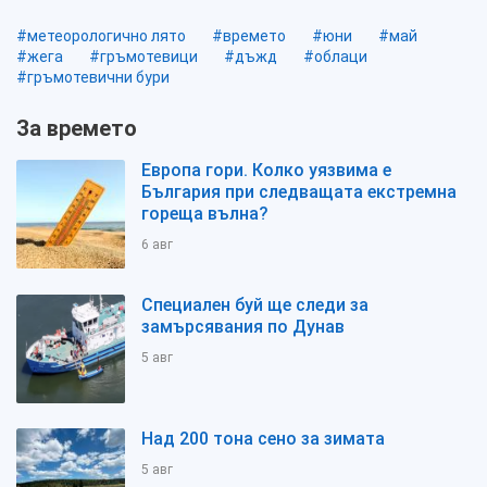
#метеорологично лято
#времето
#юни
#май
#жега
#гръмотевици
#дъжд
#облаци
#гръмотевични бури
За времето
Европа гори. Колко уязвима е
България при следващата екстремна
гореща вълна?
6 авг
Специален буй ще следи за
замърсявания по Дунав
5 авг
Над 200 тона сено за зимата
5 авг