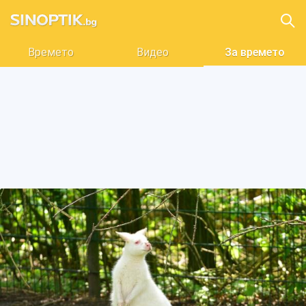
Времето
Видео
За времето