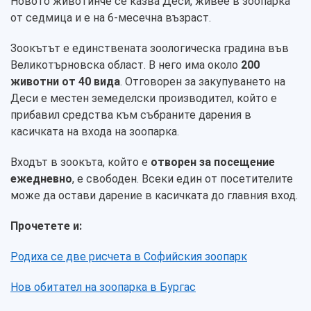
Новото животинче се казва Деси, живее в зоопарка
от седмица и е на 6-месечна възраст.
Зоокътът е единствената зоологическа градина във
Великотърновска област. В него има около
200
животни от 40 вида
. Отговорен за закупуването на
Деси е местен земеделски производител, който е
прибавил средства към събраните дарения в
касичката на входа на зоопарка.
Входът в зоокъта, който е
отворен за посещение
ежедневно
, е свободен. Всеки един от посетителите
може да остави дарение в касичката до главния вход.
Прочетете и:
Родиха се две рисчета в Софийския зоопарк
Нов обитател на зоопарка в Бургас