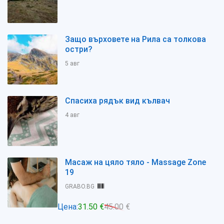
Защо върховете на Рила са толкова
остри?
5 авг
Спасиха рядък вид кълвач
4 авг
Масаж на цяло тяло - Massage Zone
19
GRABO.BG
Цена:
31.50 €
45.00 €