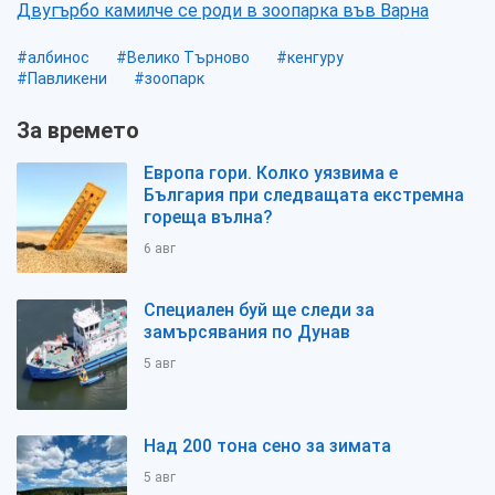
Двугърбо камилче се роди в зоопарка във Варна
#албинос
#Велико Търново
#кенгуру
#Павликени
#зоопарк
За времето
Европа гори. Колко уязвима е
България при следващата екстремна
гореща вълна?
6 авг
Специален буй ще следи за
замърсявания по Дунав
5 авг
Над 200 тона сено за зимата
5 авг