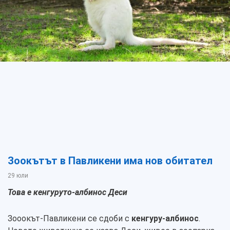
Снимка: pixabay
Зоокътът в Павликени има нов обитател
29 юли
Това е кенгуруто-албинос Деси
Зооокът-Павликени се сдоби с
кенгуру-албинос
.