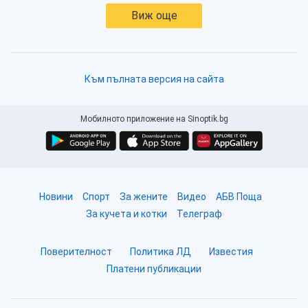
Виж още
Към пълната версия на сайта
Мобилното приложение на Sinoptik.bg
Новини
Спорт
За жените
Видео
АБВ Поща
За кучета и котки
Телеграф
Поверителност
Политика ЛД
Известия
Платени публикации