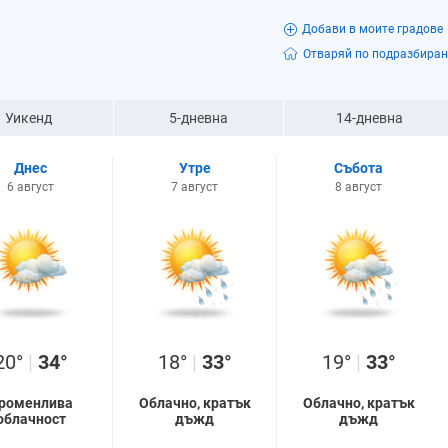
Добави в моите градове
Отваряй по подразбиран
Уикенд
5-дневна
14-дневна
Днес
Утре
Събота
6 август
7 август
8 август
20°
|
34°
18°
|
33°
19°
|
33°
роменлива
Облачно, кратък
Облачно, кратък
облачност
дъжд
дъжд