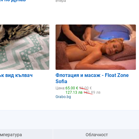
вчера
ък вид кълвач
Флотация и масаж - Float Zone
Sofia
Цена:
65.00 €
93.00 €
127.13 лв
181.89 лв
Grabo.bg
емпература
Облачност