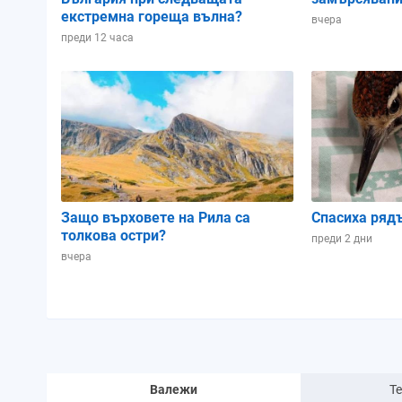
екстремна гореща вълна?
вчера
преди 12 часа
Защо върховете на Рила са
Спасиха ряд
толкова остри?
преди 2 дни
вчера
Валежи
Т