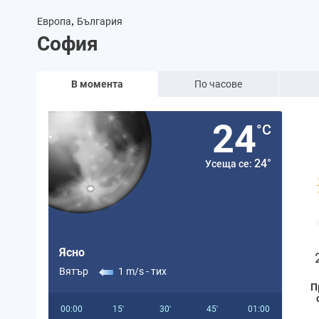
,
Европа
България
София
В момента
По часове
24
°C
24°
Усеща се:
Ясно
Вятър
1 m/s -
тих
П
00:00
15'
30'
45'
01:00