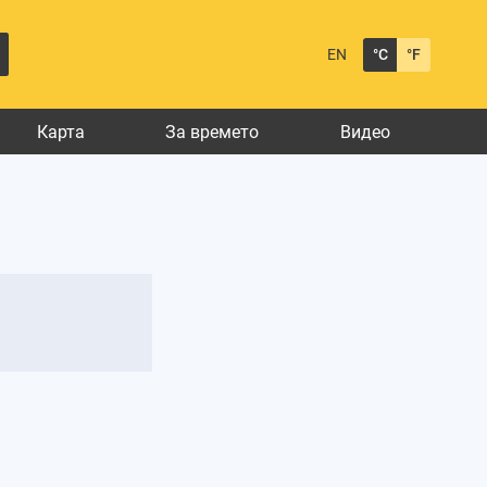
EN
°C
°F
Карта
За времето
Видео