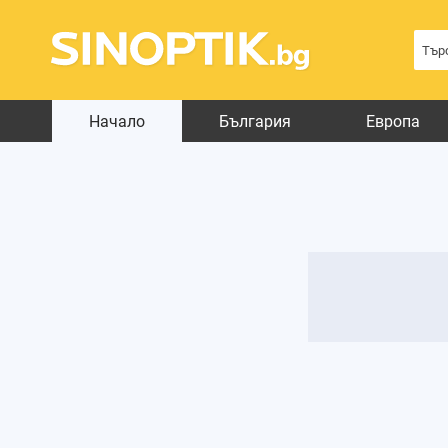
Начало
България
Европа