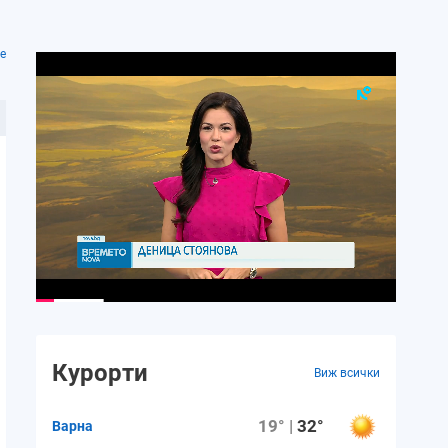
е
Курорти
Виж всички
19° |
32°
Варна