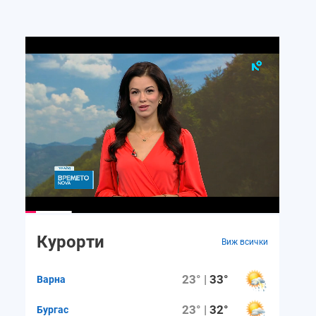
Курорти
Виж всички
23° |
33°
Варна
23° |
32°
Бургас