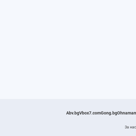
Abv.bg
Vbox7.com
Gong.bg
Ohnamam
За нас