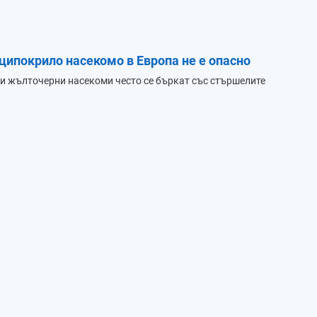
ципокрило насекомо в Европа не е опасно
и жълточерни насекоми често се бъркат със стършелите