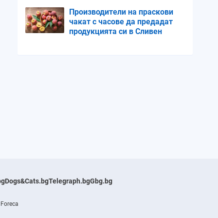
Производители на праскови
чакат с часове да предадат
продукцията си в Сливен
bg
Dogs&Cats.bg
Telegraph.bg
Gbg.bg
 Foreca