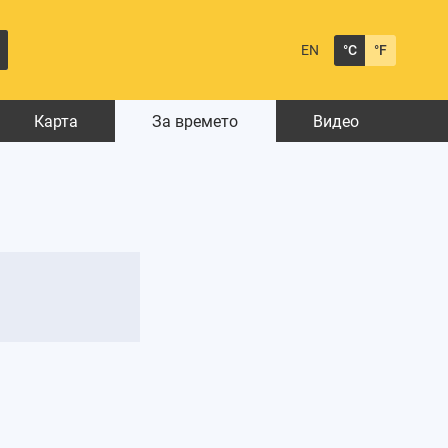
EN
°C
°F
Карта
За времето
Видео