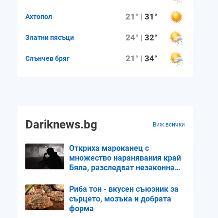
21° |
31°
Ахтопол
24° |
32°
Златни пясъци
21° |
34°
Слънчев бряг
Dariknews.bg
Виж всички
Откриха мароканец с
множество наранявания край
Бяла, разследват незаконна
миграция
Риба тон - вкусен съюзник за
сърцето, мозъка и добрата
форма