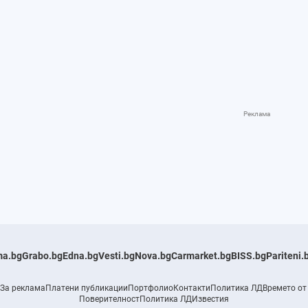
a.bg
Grabo.bg
Edna.bg
Vesti.bg
Nova.bg
Carmarket.bg
BISS.bg
Pariteni.
За реклама
Платени публикации
Портфолио
Контакти
Политика ЛД
Времето от
Поверителност
Политика ЛД
Известия