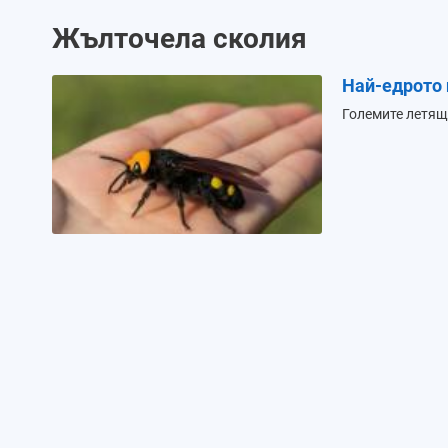
Жълточела сколия
Най-едрото 
Големите летящ