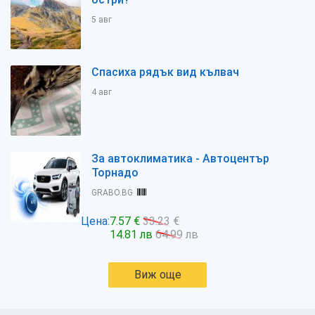
5 авг
Спасиха рядък вид кълвач
4 авг
За автоклиматика - Автоцентър
Торнадо
GRABO.BG
Цена:
7.57 €
33.23 €
14.81 лв
64.99 лв
Виж още