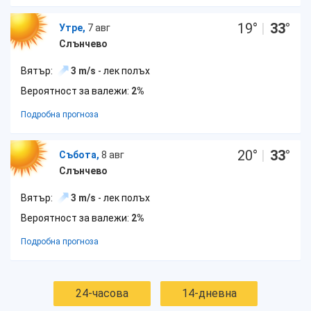
19
°
|
33
°
Утре,
7 авг
Слънчево
Вятър:
3 m/s
- лек полъх
Вероятност за валежи:
2%
Подробна прогноза
20
°
|
33
°
Събота,
8 авг
Слънчево
Вятър:
3 m/s
- лек полъх
Вероятност за валежи:
2%
Подробна прогноза
24-часова
14-дневна