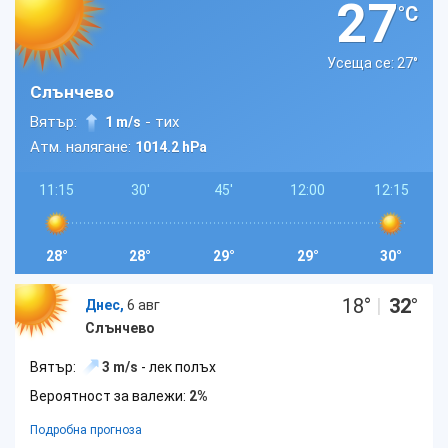
27
°C
Усеща се: 27
°
Слънчево
Вятър:
- тих
1 m/s
Атм. налягане:
1014.2 hPa
11:15
30'
45'
12:00
12:15
28°
28°
29°
29°
30°
18
°
|
32
°
Днес,
6 авг
Слънчево
Вятър:
3 m/s
- лек полъх
Вероятност за валежи:
2%
Подробна прогноза