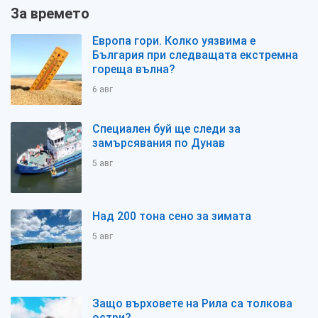
За времето
Европа гори. Колко уязвима е
България при следващата екстремна
гореща вълна?
6 авг
Специален буй ще следи за
замърсявания по Дунав
5 авг
Над 200 тона сено за зимата
5 авг
Защо върховете на Рила са толкова
остри?