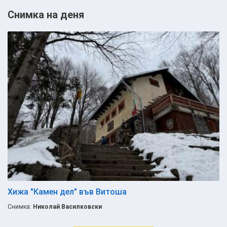
Снимка на деня
Хижа "Камен дел" във Витоша
Снимка:
Николай Василковски