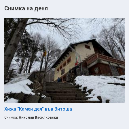
Снимка на деня
Хижа "Камен дел" във Витоша
Снимка:
Николай Василковски