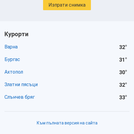
Изпрати снимка
Курорти
Варна
32
°
Бургас
31
°
Ахтопол
30
°
Златни пясъци
32
°
Слънчев бряг
33
°
Към пълната версия на сайта