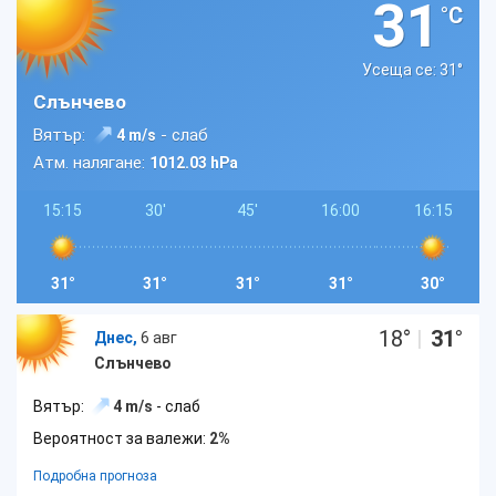
31
°C
Усеща се: 31
°
Слънчево
Вятър:
- слаб
4 m/s
Атм. налягане:
1012.03 hPa
15:15
30'
45'
16:00
16:15
31°
31°
31°
31°
30°
18
°
|
31
°
Днес,
6 авг
Слънчево
Вятър:
4 m/s
- слаб
Вероятност за валежи:
2%
Подробна прогноза