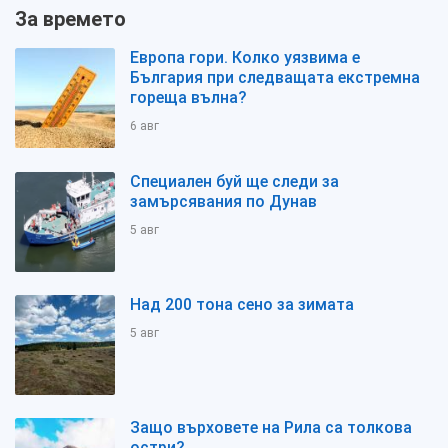
За времето
Европа гори. Колко уязвима е
България при следващата екстремна
гореща вълна?
6 авг
Специален буй ще следи за
замърсявания по Дунав
5 авг
Над 200 тона сено за зимата
5 авг
Защо върховете на Рила са толкова
остри?