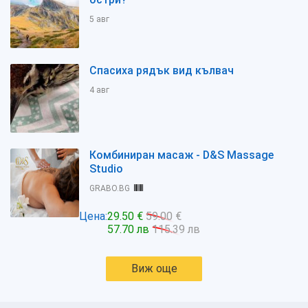
5 авг
Спасиха рядък вид кълвач
4 авг
Комбиниран масаж - D&S Massage
Studio
GRABO.BG
Цена:
29.50 €
59.00 €
57.70 лв
115.39 лв
Виж още