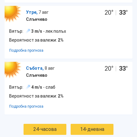
20
°
|
33
°
Утре,
7 авг
Слънчево
Вятър:
3 m/s
- лек полъх
Вероятност за валежи:
2%
Подробна прогноза
20
°
|
33
°
Събота,
8 авг
Слънчево
Вятър:
4 m/s
- слаб
Вероятност за валежи:
2%
Подробна прогноза
24-часова
14-дневна