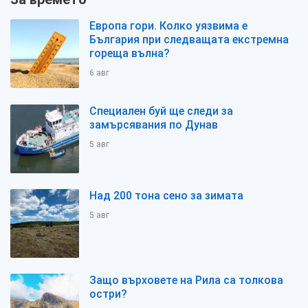
Европа гори. Колко уязвима е
България при следващата екстремна
гореща вълна?
6 авг
Специален буй ще следи за
замърсявания по Дунав
5 авг
Над 200 тона сено за зимата
5 авг
Защо върховете на Рила са толкова
остри?