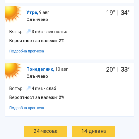
19
°
|
34
°
Утре,
9 авг
Слънчево
Вятър:
3 m/s
- лек полъх
Вероятност за валежи:
2%
Подробна прогноза
20
°
|
33
°
Понеделник,
10 авг
Слънчево
Вятър:
4 m/s
- слаб
Вероятност за валежи:
2%
Подробна прогноза
24-часова
14-дневна