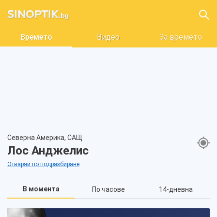
Времето
Видео
За времето
Северна Америка, САЩ
Лос Анджелис
Отваряй по подразбиране
В момента
По часове
14-дневна