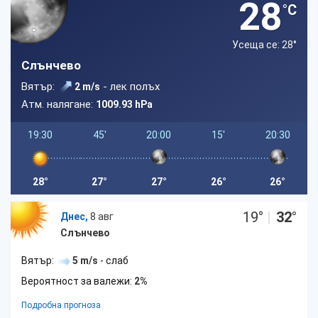
28
°C
Усеща се: 28
°
Слънчево
Вятър:
- лек полъх
2 m/s
Атм. налягане:
1009.93 hPa
19:30
45'
20:00
15'
20:30
28°
27°
27°
26°
26°
19
°
|
32
°
Днес,
8 авг
Слънчево
Вятър:
5 m/s
- слаб
Вероятност за валежи:
2%
Подробна прогноза