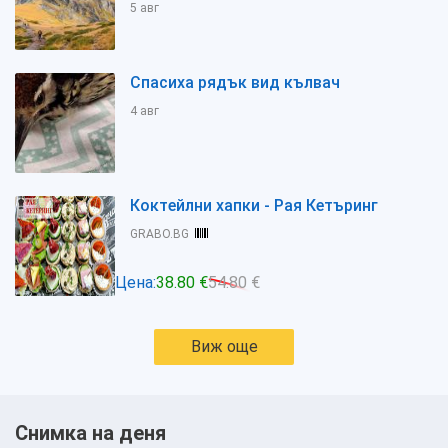
5 авг
Спасиха рядък вид кълвач
4 авг
Коктейлни хапки - Рая Кетъринг
GRABO.BG
Цена:
38.80 €
54.80 €
Виж още
Снимка на деня