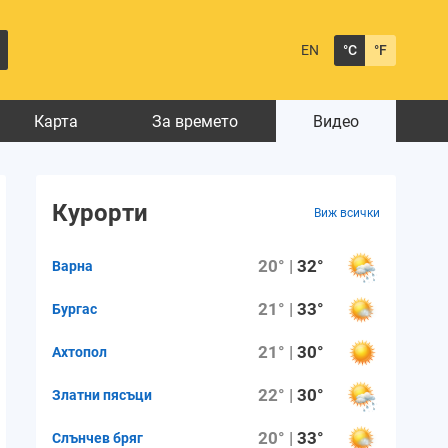
EN
°C
°F
Карта
За времето
Видео
Курорти
Виж всички
20° |
32°
Варна
21° |
33°
Бургас
21° |
30°
Ахтопол
22° |
30°
Златни пясъци
20° |
33°
Слънчев бряг