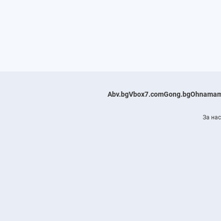
Abv.bg
Vbox7.com
Gong.bg
Ohnamam
За нас