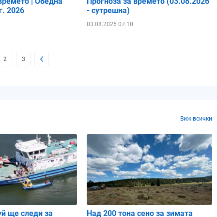
времето | Обедна
Прогноза за времето (03.08.2026
г. 2026
- сутрешна)
03.08.2026 07:10
2
3
Виж всички
уй ще следи за
Над 200 тона сено за зимата