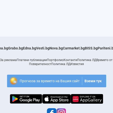
a.bg
Grabo.bg
Edna.bg
Vesti.bg
Nova.bg
Carmarket.bg
BISS.bg
Pariteni.
За реклама
Платени публикации
Портфолио
Контакти
Политика ЛД
Времето от
Поверителност
Политика ЛД
Известия
Прогноза за времето на Вашия сайт
Вземи тук