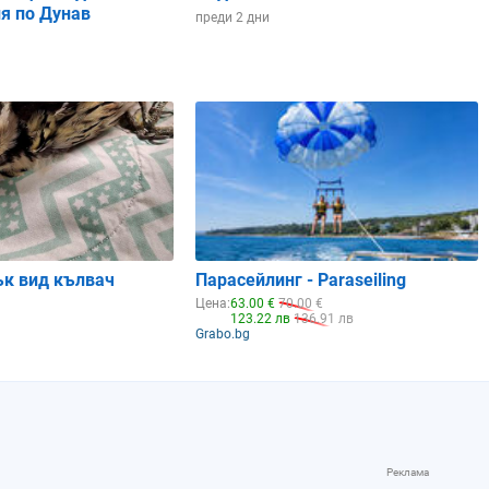
я по Дунав
преди 2 дни
ък вид кълвач
Парасейлинг - Paraseiling
Цена:
63.00 €
70.00 €
123.22 лв
136.91 лв
Grabo.bg