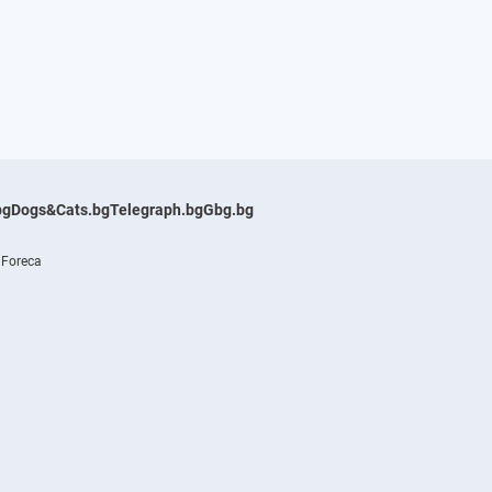
bg
Dogs&Cats.bg
Telegraph.bg
Gbg.bg
 Foreca