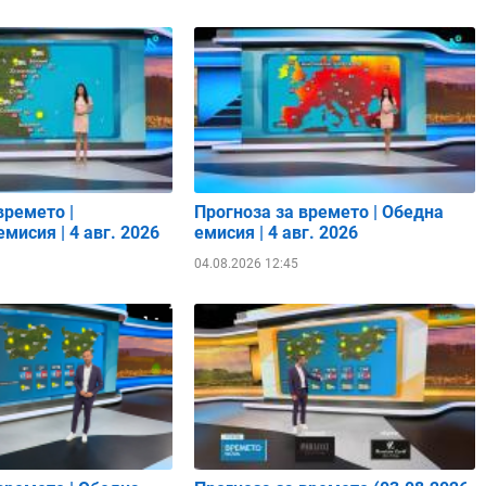
времето |
Прогноза за времето | Обедна
мисия | 4 авг. 2026
емисия | 4 авг. 2026
04.08.2026 12:45