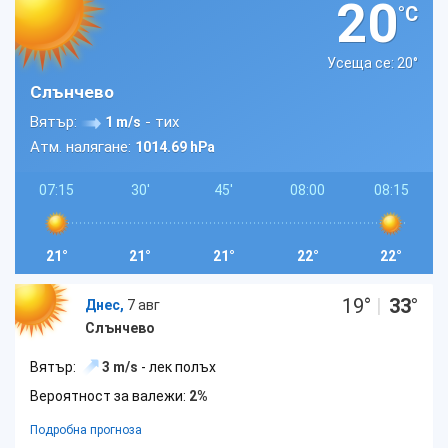
20
°C
Усеща се: 20
°
Слънчево
Вятър:
- тих
1 m/s
Атм. налягане:
1014.69 hPa
07:15
30'
45'
08:00
08:15
21°
21°
21°
22°
22°
19
°
|
33
°
Днес,
7 авг
Слънчево
Вятър:
3 m/s
- лек полъх
Вероятност за валежи:
2%
Подробна прогноза