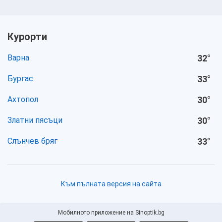
Курорти
Варна
32
°
Бургас
33
°
Ахтопол
30
°
Златни пясъци
30
°
Слънчев бряг
33
°
Към пълната версия на сайта
Мобилното приложение на Sinoptik.bg