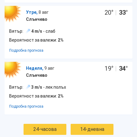
20
°
|
33
°
Утре,
8 авг
Слънчево
Вятър:
4 m/s
- слаб
Вероятност за валежи:
2%
Подробна прогноза
19
°
|
34
°
Неделя,
9 авг
Слънчево
Вятър:
3 m/s
- лек полъх
Вероятност за валежи:
2%
Подробна прогноза
24-часова
14-дневна