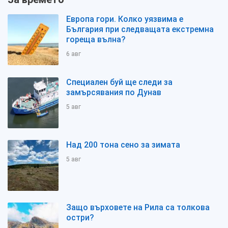
Европа гори. Колко уязвима е
България при следващата екстремна
гореща вълна?
6 авг
Специален буй ще следи за
замърсявания по Дунав
5 авг
Над 200 тона сено за зимата
5 авг
Защо върховете на Рила са толкова
остри?