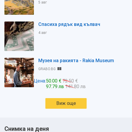
5 авг
Спасиха рядък вид кълвач
4 авг
Музея на ракията - Rakia Museum
GRABO.BG
Цена:
50.00 €
72.50 €
97.79 лв
141.80 лв
Виж още
Снимка на деня