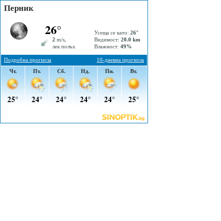
Перник
26°
Усеща се като:
26°
2
m/s,
Видимост:
20.0 km
лек полъх
Влажност:
49%
Подробна прогноза
10-дневна прогноза
Чт.
Пт.
Сб.
Нд.
Пн.
Вт.
25°
24°
24°
24°
24°
25°