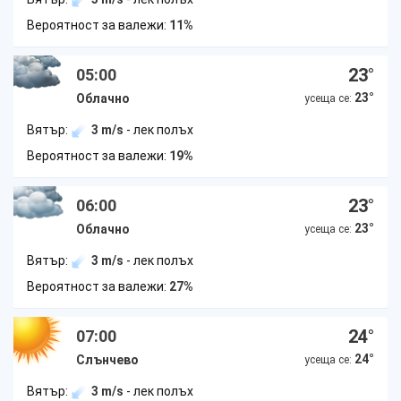
Вероятност за валежи:
11%
23
°
05:00
23
°
Облачно
усеща се:
Вятър:
3 m/s
- лек полъх
Вероятност за валежи:
19%
23
°
06:00
23
°
Облачно
усеща се:
Вятър:
3 m/s
- лек полъх
Вероятност за валежи:
27%
24
°
07:00
24
°
Слънчево
усеща се:
Вятър:
3 m/s
- лек полъх