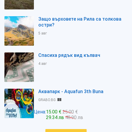
Защо върховете на Рила са толкова
остри?
5 авг
Спасиха рядък вид кълвач
4 авг
Аквапарк - Aquafun 3th Buna
GRABO.BG
Цена:
15.00 €
25.00 €
29.34 лв
48.90 лв