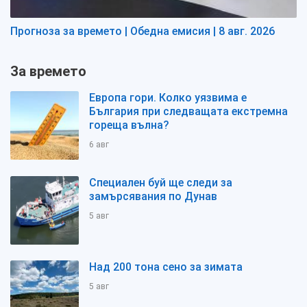
Прогноза за времето | Обедна емисия | 8 авг. 2026
За времето
Европа гори. Колко уязвима е
България при следващата екстремна
гореща вълна?
6 авг
Специален буй ще следи за
замърсявания по Дунав
5 авг
Над 200 тона сено за зимата
5 авг