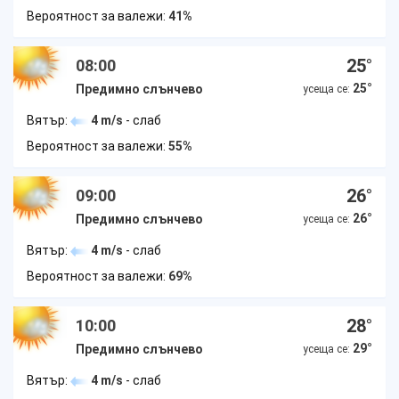
Вероятност за валежи:
41%
25
°
08:00
25
°
Предимно слънчево
усеща се:
Вятър:
4 m/s
- слаб
Вероятност за валежи:
55%
26
°
09:00
26
°
Предимно слънчево
усеща се:
Вятър:
4 m/s
- слаб
Вероятност за валежи:
69%
28
°
10:00
29
°
Предимно слънчево
усеща се:
Вятър:
4 m/s
- слаб