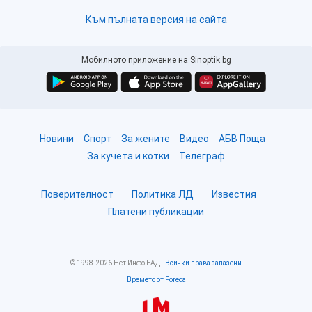
Към пълната версия на сайта
Мобилното приложение на Sinoptik.bg
Новини
Спорт
За жените
Видео
АБВ Поща
За кучета и котки
Телеграф
Поверителност
Политика ЛД
Известия
Платени публикации
© 1998-2026 Нет Инфо ЕАД.
Всички права запазени
Времето от Foreca