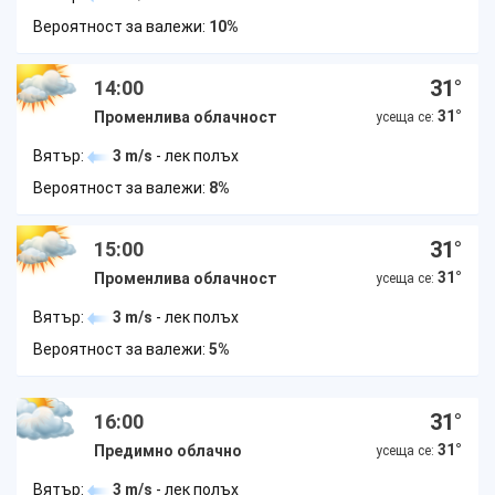
Вероятност за валежи:
10%
31
°
14:00
31
°
Променлива облачност
усеща се:
Вятър:
3 m/s
- лек полъх
Вероятност за валежи:
8%
31
°
15:00
31
°
Променлива облачност
усеща се:
Вятър:
3 m/s
- лек полъх
Вероятност за валежи:
5%
31
°
16:00
31
°
Предимно облачно
усеща се:
Вятър:
3 m/s
- лек полъх