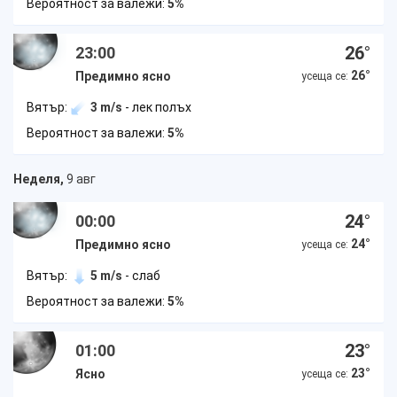
Вероятност за валежи:
5%
26
°
23:00
26
°
Предимно ясно
усеща се:
Вятър:
3 m/s
- лек полъх
Вероятност за валежи:
5%
Неделя,
9 авг
24
°
00:00
24
°
Предимно ясно
усеща се:
Вятър:
5 m/s
- слаб
Вероятност за валежи:
5%
23
°
01:00
23
°
Ясно
усеща се: