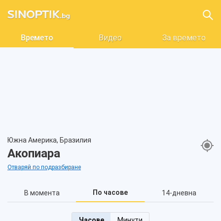
Времето
Видео
За времето
Южна Америка, Бразилия
Акопиара
Отваряй по подразбиране
По часове
В момента
14-дневна
Часове
Минути