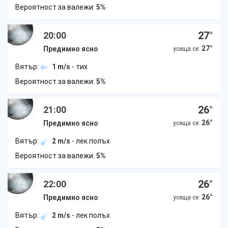
Вероятност за валежи:
5%
27
°
20:00
27
°
Предимно ясно
усеща се:
Вятър:
1 m/s
- тих
Вероятност за валежи:
5%
26
°
21:00
26
°
Предимно ясно
усеща се:
Вятър:
2 m/s
- лек полъх
Вероятност за валежи:
5%
26
°
22:00
26
°
Предимно ясно
усеща се:
Вятър:
2 m/s
- лек полъх