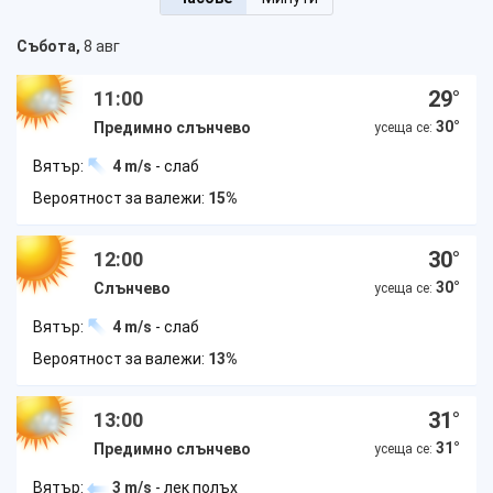
Събота,
8 авг
29
°
11:00
30
°
Предимно слънчево
усеща се:
Вятър:
4 m/s
- слаб
Вероятност за валежи:
15%
30
°
12:00
30
°
Слънчево
усеща се:
Вятър:
4 m/s
- слаб
Вероятност за валежи:
13%
31
°
13:00
31
°
Предимно слънчево
усеща се:
Вятър:
3 m/s
- лек полъх