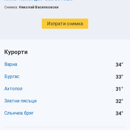
Снимка:
Николай Василковски
Изпрати снимка
Курорти
Варна
34
°
Бургас
33
°
Ахтопол
31
°
Златни пясъци
32
°
Слънчев бряг
34
°