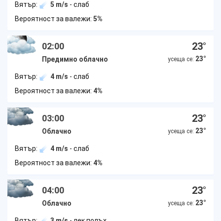
Вятър:
5 m/s
- слаб
Вероятност за валежи:
5%
23
°
02:00
23
°
Предимно облачно
усеща се:
Вятър:
4 m/s
- слаб
Вероятност за валежи:
4%
23
°
03:00
23
°
Облачно
усеща се:
Вятър:
4 m/s
- слаб
Вероятност за валежи:
4%
23
°
04:00
23
°
Облачно
усеща се:
Вятър:
3 m/s
- лек полъх