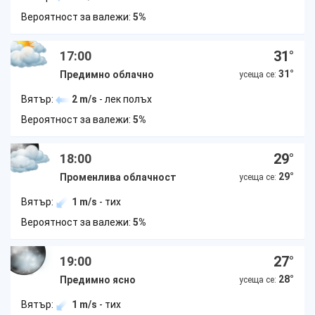
Вероятност за валежи:
5%
31
°
17:00
31
°
Предимно облачно
усеща се:
Вятър:
2 m/s
- лек полъх
Вероятност за валежи:
5%
29
°
18:00
29
°
Променлива облачност
усеща се:
Вятър:
1 m/s
- тих
Вероятност за валежи:
5%
27
°
19:00
28
°
Предимно ясно
усеща се:
Вятър:
1 m/s
- тих