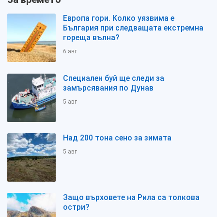
Европа гори. Колко уязвима е
България при следващата екстремна
гореща вълна?
6 авг
Специален буй ще следи за
замърсявания по Дунав
5 авг
Над 200 тона сено за зимата
5 авг
Защо върховете на Рила са толкова
остри?