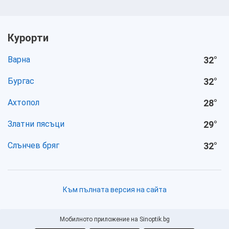
Курорти
Варна
32
°
Бургас
32
°
Ахтопол
28
°
Златни пясъци
29
°
Слънчев бряг
32
°
Към пълната версия на сайта
Мобилното приложение на Sinoptik.bg