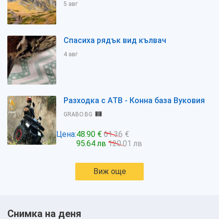
5 авг
Спасиха рядък вид кълвач
4 авг
Разходка с АТВ - Конна база Вуковия
GRABO.BG
Цена:
48.90 €
61.36 €
95.64 лв
120.01 лв
Виж още
Снимка на деня