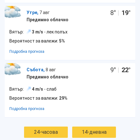
8
°
|
19
°
Утре,
7 авг
Предимно облачно
Вятър:
3 m/s
- лек полъх
Вероятност за валежи:
5%
Подробна прогноза
9
°
|
22
°
Събота,
8 авг
Предимно облачно
Вятър:
4 m/s
- слаб
Вероятност за валежи:
29%
Подробна прогноза
24-часова
14-дневна