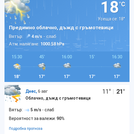
18
°C
Усеща се: 18
°
Предимно облачно, дъжд с гръмотевици
Вятър:
- слаб
4 m/s
Атм. налягане:
1000.58 hPa
15:30
45'
16:00
15'
16:30
18°
17°
17°
17°
17°
11
°
|
21
°
Днес,
6 авг
Облачно, дъжд с гръмотевици
Вятър:
5 m/s
- слаб
Вероятност за валежи:
90%
Подробна прогноза