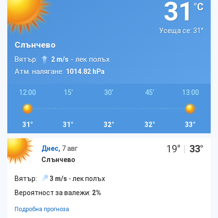
31
°C
Усеща се: 31
°
Слънчево
Вятър:
- лек полъх
2 m/s
Атм. налягане:
1014.82 hPa
12:00
15'
30'
45'
13:00
31°
31°
32°
32°
33°
19
°
|
33
°
Днес,
7 авг
Слънчево
Вятър:
3 m/s
- лек полъх
Вероятност за валежи:
2%
Подробна прогноза