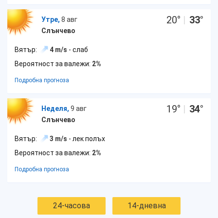
20
°
|
33
°
Утре,
8 авг
Слънчево
Вятър:
4 m/s
- слаб
Вероятност за валежи:
2%
Подробна прогноза
19
°
|
34
°
Неделя,
9 авг
Слънчево
Вятър:
3 m/s
- лек полъх
Вероятност за валежи:
2%
Подробна прогноза
24-часова
14-дневна