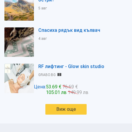
5 авг
Спасиха рядък вид кълвач
4 авг
RF лифтинг - Glow skin studio
GRABO.BG
Цена:
53.69 €
76.69 €
105.01 лв
149.99 лв
Виж още