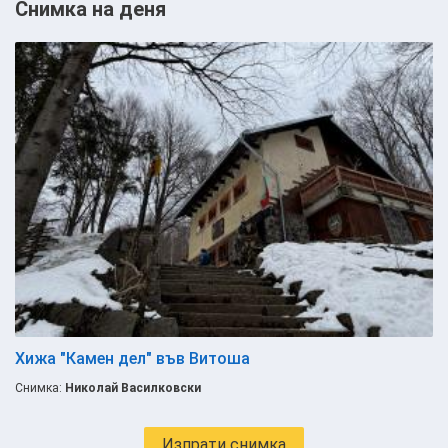
Снимка на деня
Хижа "Камен дел" във Витоша
Снимка:
Николай Василковски
Изпрати снимка