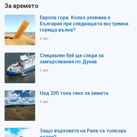
За времето
Европа гори. Колко уязвима е
България при следващата екстремна
гореща вълна?
6 авг
Специален буй ще следи за
замърсявания по Дунав
5 авг
Над 200 тона сено за зимата
5 авг
Защо върховете на Рила са толкова
остри?