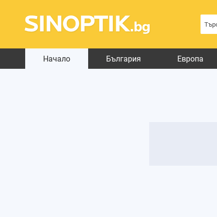
Начало
България
Европа