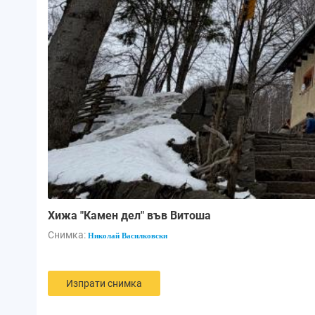
Хижа "Камен дел" във Витоша
Снимка:
Николай Василковски
Изпрати снимка