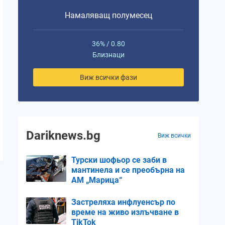
Намаляващ полумесец
36% / 0.80
Близнаци
Виж всички фази
Dariknews.bg
Виж всички
Турски шофьор се заби в
мантинела и се преобърна на
АМ „Марица“
Застреляха инфлуенсър по
време на живо излъчване в
TikTok