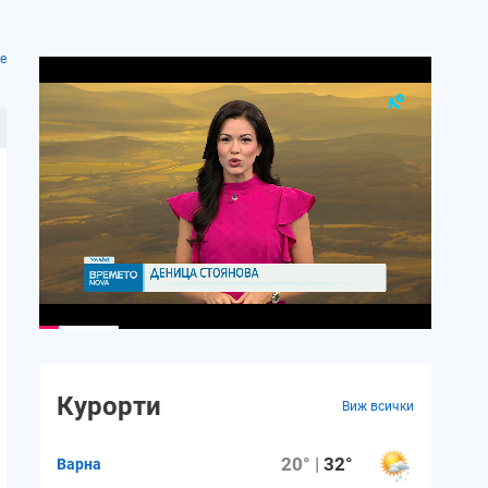
е
Курорти
Виж всички
20° |
32°
Варна