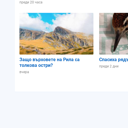
Зодиакален знак:
Близнаци
Близнац
преди 20 часа
Осветеност:
36%
25%
Позиция в лунен
0.8
0.83
цикъл:
Защо върховете на Рила са
Спасиха ряд
толкова остри?
преди 2 дни
вчера
Петък
Събота
07.08.2026
08.08.2026