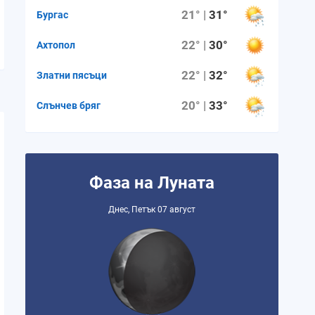
21° |
31°
Бургас
22° |
30°
Ахтопол
22° |
32°
Златни пясъци
20° |
33°
Слънчев бряг
Фаза на Луната
Днес, Петък 07 август