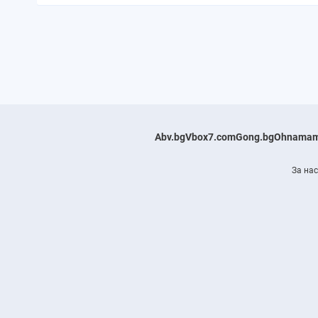
Abv.bg
Vbox7.com
Gong.bg
Ohnamam
За нас