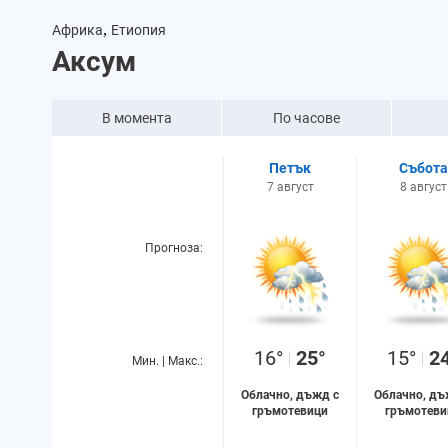
,
Африка
Етиопия
Аксум
В момента
По часове
Петък
Събота
7 август
8 август
Прогноза:
16°
25°
15°
2
Мин. | Макс.:
Облачно, дъжд с
Облачно, дъ
гръмотевици
гръмотеви