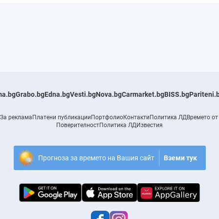
a.bg
Grabo.bg
Edna.bg
Vesti.bg
Nova.bg
Carmarket.bg
BISS.bg
Pariteni.
За реклама
Платени публикации
Портфолио
Контакти
Политика ЛД
Времето от
Поверителност
Политика ЛД
Известия
Прогноза за времето на Вашия сайт
Вземи тук