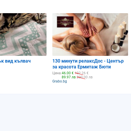
и
Рак
Рак
Лъв
15%
8%
3%
0.87
0.91
0.95
ък вид кълвач
130 минути релаксДос - Център
за красота Ермитаж Бюти
Цена:
46.00 €
102.26 €
89.97 лв
200.00 лв
Grabo.bg
Неделя
Понеделник
Вторник
09.08.2026
10.08.2026
11.08.2026