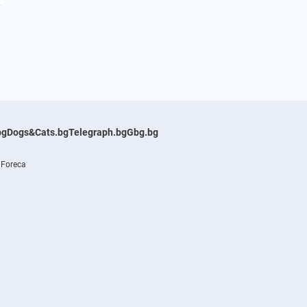
bg
Dogs&Cats.bg
Telegraph.bg
Gbg.bg
 Foreca