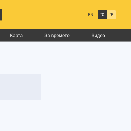
EN
°C
°F
Карта
За времето
Видео