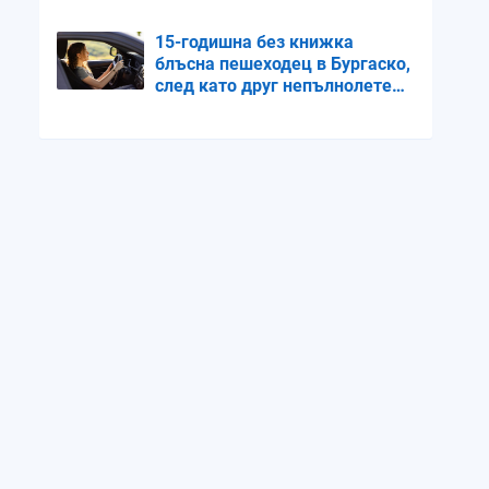
15-годишна без книжка
блъсна пешеходец в Бургаско,
след като друг непълнолетен
ѝ дал колата