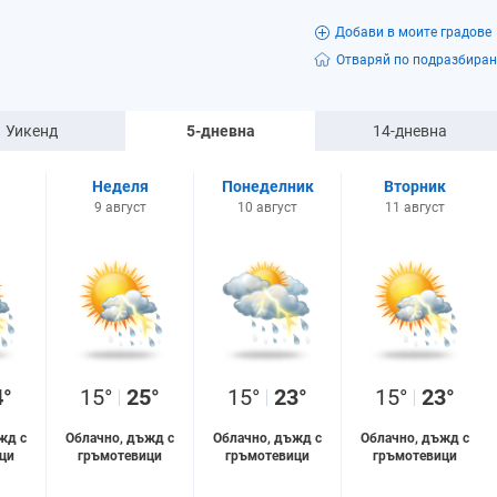
Добави в моите градове
Отваряй по подразбиран
Уикенд
5-дневна
14-дневна
Неделя
Понеделник
Вторник
9 август
10 август
11 август
4°
15°
25°
15°
23°
15°
23°
жд с
Облачно, дъжд с
Облачно, дъжд с
Облачно, дъжд с
ци
гръмотевици
гръмотевици
гръмотевици