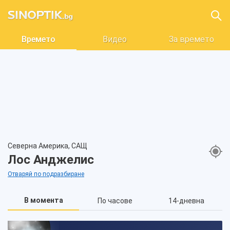
Времето
Видео
За времето
Северна Америка, САЩ
Лос Анджелис
Отваряй по подразбиране
В момента
По часове
14-дневна