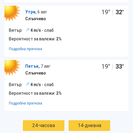
19
°
|
32
°
Утре,
6 авг
Слънчево
Вятър:
4 m/s
- слаб
Вероятност за валежи:
2%
Подробна прогноза
19
°
|
33
°
Петък,
7 авг
Слънчево
Вятър:
4 m/s
- слаб
Вероятност за валежи:
2%
Подробна прогноза
24-часова
14-дневна