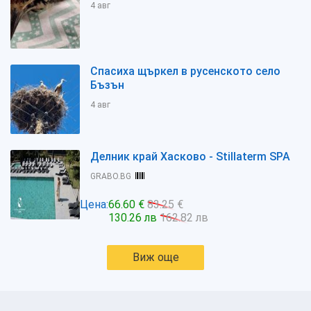
4 авг
Спасиха щъркел в русенското село
Бъзън
4 авг
Делник край Хасково - Stillaterm SPA
GRABO.BG
Цена:
66.60 €
83.25 €
130.26 лв
162.82 лв
Виж още