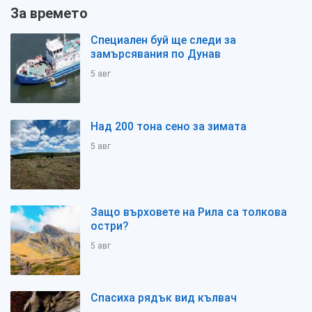
За времето
Специален буй ще следи за
замърсявания по Дунав
5 авг
Над 200 тона сено за зимата
5 авг
Защо върховете на Рила са толкова
остри?
5 авг
Спасиха рядък вид кълвач