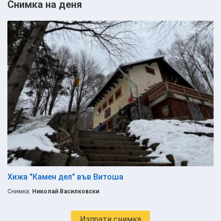
Снимка на деня
Хижа "Камен дел" във Витоша
Снимка:
Николай Василковски
Изпрати снимка