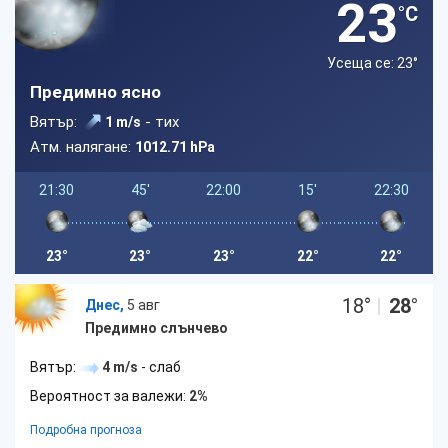
23
°C
Усеща се: 23
°
Предимно ясно
Вятър:
- тих
1 m/s
Атм. налягане:
1012.71 hPa
21:30
45'
22:00
15'
22:30
23°
23°
23°
22°
22°
18
°
|
28
°
Днес,
5 авг
Предимно слънчево
Вятър:
4 m/s
- слаб
Вероятност за валежи:
2%
Подробна прогноза