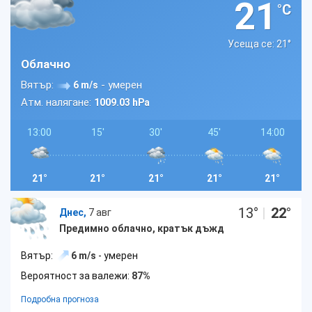
21
°C
Усеща се: 21
°
Облачно
Вятър:
- умерен
6 m/s
Атм. налягане:
1009.03 hPa
13:00
15'
30'
45'
14:00
21°
21°
21°
21°
21°
13
°
|
22
°
Днес,
7 авг
Предимно облачно, кратък дъжд
Вятър:
6 m/s
- умерен
Вероятност за валежи:
87%
Подробна прогноза