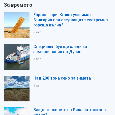
За времето
Европа гори. Колко уязвима е
България при следващата екстремна
гореща вълна?
6 авг
Специален буй ще следи за
замърсявания по Дунав
5 авг
Над 200 тона сено за зимата
5 авг
Защо върховете на Рила са толкова
остри?