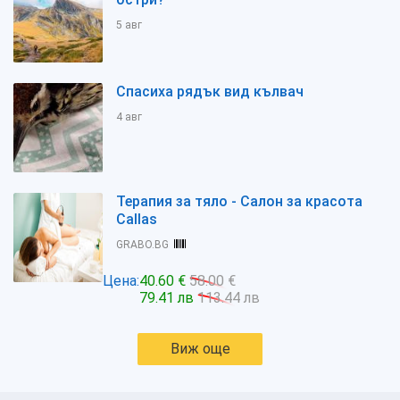
5 авг
Спасиха рядък вид кълвач
4 авг
Терапия за тяло - Салон за красота
Callas
GRABO.BG
Цена:
40.60 €
58.00 €
79.41 лв
113.44 лв
Виж още