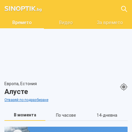
Времето
Видео
За времето
Европа, Естония
Алусте
Отваряй по подразбиране
В момента
По часове
14-дневна