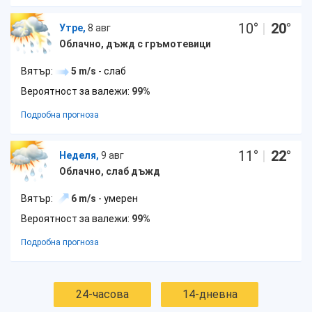
10
°
|
20
°
Утре,
8 авг
Облачно, дъжд с гръмотевици
Вятър:
5 m/s
- слаб
Вероятност за валежи:
99%
Подробна прогноза
11
°
|
22
°
Неделя,
9 авг
Облачно, слаб дъжд
Вятър:
6 m/s
- умерен
Вероятност за валежи:
99%
Подробна прогноза
24-часова
14-дневна