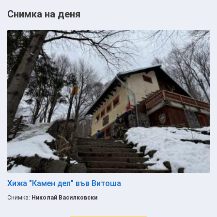
Снимка на деня
Хижа "Камен дел" във Витоша
Снимка:
Николай Василковски