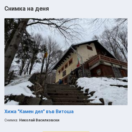
Снимка на деня
Хижа "Камен дел" във Витоша
Снимка:
Николай Василковски