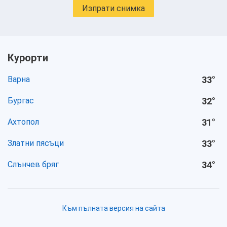
Изпрати снимка
Курорти
Варна
33
°
Бургас
32
°
Ахтопол
31
°
Златни пясъци
33
°
Слънчев бряг
34
°
Към пълната версия на сайта