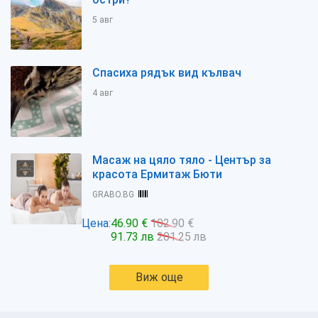
5 авг
Спасиха рядък вид кълвач
4 авг
Масаж на цяло тяло - Център за
красота Ермитаж Бюти
GRABO.BG
Цена:
46.90 €
102.90 €
91.73 лв
201.25 лв
Виж още