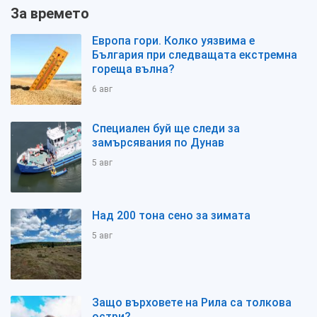
За времето
Европа гори. Колко уязвима е
България при следващата екстремна
гореща вълна?
6 авг
Специален буй ще следи за
замърсявания по Дунав
5 авг
Над 200 тона сено за зимата
5 авг
Защо върховете на Рила са толкова
остри?