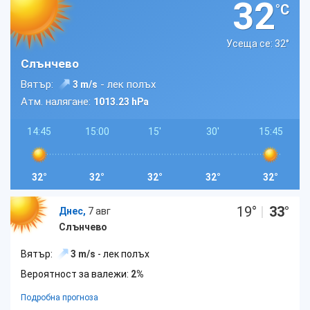
32
°C
Усеща се: 32
°
Слънчево
Вятър:
- лек полъх
3 m/s
Атм. налягане:
1013.23 hPa
14:45
15:00
15'
30'
15:45
32°
32°
32°
32°
32°
19
°
|
33
°
Днес,
7 авг
Слънчево
Вятър:
3 m/s
- лек полъх
Вероятност за валежи:
2%
Подробна прогноза