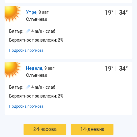
19
°
|
34
°
Утре,
8 авг
Слънчево
Вятър:
4 m/s
- слаб
Вероятност за валежи:
2%
Подробна прогноза
19
°
|
34
°
Неделя,
9 авг
Слънчево
Вятър:
4 m/s
- слаб
Вероятност за валежи:
2%
Подробна прогноза
24-часова
14-дневна