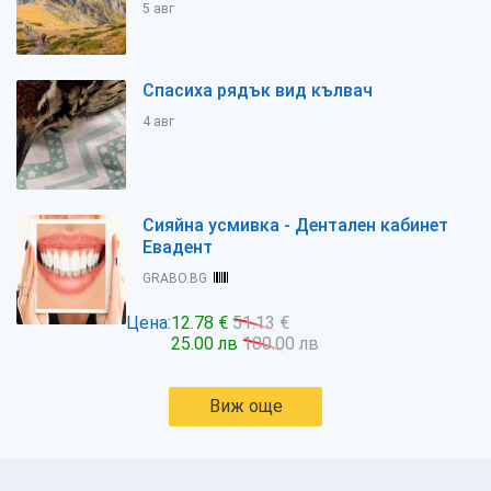
5 авг
Спасиха рядък вид кълвач
4 авг
Сияйна усмивка - Дентален кабинет
Евадент
GRABO.BG
Цена:
12.78 €
51.13 €
25.00 лв
100.00 лв
Виж още