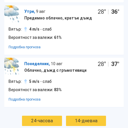
28
°
|
36
°
Утре,
9 авг
Предимно облачно, кратък дъжд
Вятър:
4 m/s
- слаб
Вероятност за валежи:
61%
Подробна прогноза
28
°
|
37
°
Понеделник,
10 авг
Облачно, дъжд с гръмотевици
Вятър:
5 m/s
- слаб
Вероятност за валежи:
83%
Подробна прогноза
24-часова
14-дневна