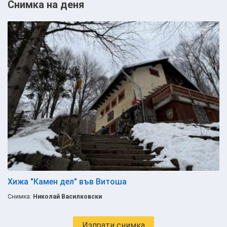
Снимка на деня
Хижа "Камен дел" във Витоша
Снимка:
Николай Василковски
Изпрати снимка