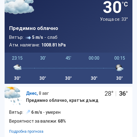
30
°C
Усеща се: 33
°
Предимно облачно
Вятър:
- слаб
5 m/s
Атм. налягане:
1008.81 hPa
23:15
30'
45'
00:00
00:15
30°
30°
30°
30°
30°
28
°
|
36
°
Днес,
8 авг
Предимно облачно, кратък дъжд
Вятър:
6 m/s
- умерен
Вероятност за валежи:
68%
Подробна прогноза