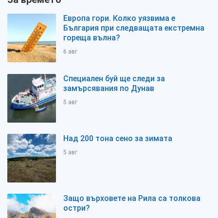
Европа гори. Колко уязвима е
България при следващата екстремна
гореща вълна?
6 авг
Специален буй ще следи за
замърсявания по Дунав
5 авг
Над 200 тона сено за зимата
5 авг
Защо върховете на Рила са толкова
остри?