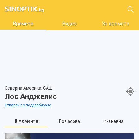
Времето
Видео
За времето
Северна Америка, САЩ
Лос Анджелис
Отваряй по подразбиране
В момента
По часове
14-дневна