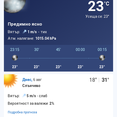
23
°C
Усеща се: 23
°
Предимно ясно
Вятър:
- тих
1 m/s
Атм. налягане:
1015.04 hPa
23:15
30'
45'
00:00
00:15
23°
23°
23°
23°
23°
18
°
|
31
°
Днес,
6 авг
Слънчево
Вятър:
5 m/s
- слаб
Вероятност за валежи:
2%
Подробна прогноза