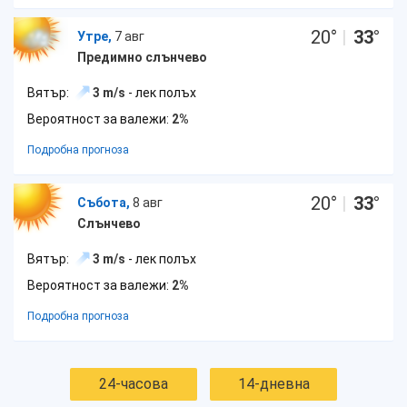
20
°
|
33
°
Утре,
7 авг
Предимно слънчево
Вятър:
3 m/s
- лек полъх
Вероятност за валежи:
2%
Подробна прогноза
20
°
|
33
°
Събота,
8 авг
Слънчево
Вятър:
3 m/s
- лек полъх
Вероятност за валежи:
2%
Подробна прогноза
24-часова
14-дневна