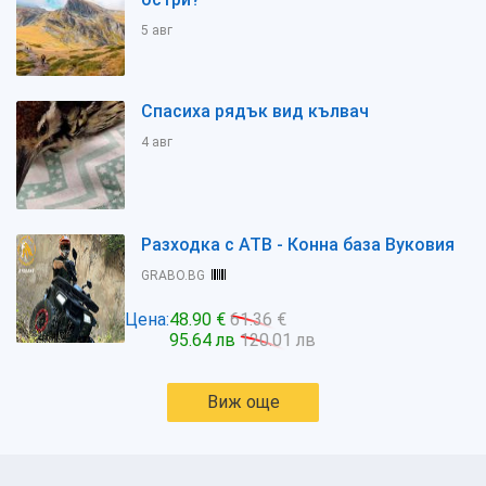
5 авг
Спасиха рядък вид кълвач
4 авг
Разходка с АТВ - Конна база Вуковия
GRABO.BG
Цена:
48.90 €
61.36 €
95.64 лв
120.01 лв
Виж още