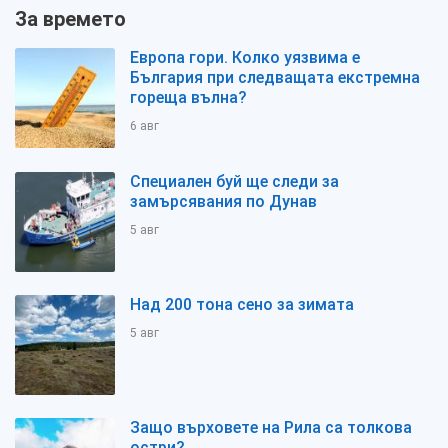
За времето
Европа гори. Колко уязвима е
България при следващата екстремна
гореща вълна?
6 авг
Специален буй ще следи за
замърсявания по Дунав
5 авг
Над 200 тона сено за зимата
5 авг
Защо върховете на Рила са толкова
остри?