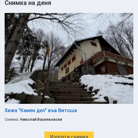
Снимка на деня
Хижа "Камен дел" във Витоша
Снимка:
Николай Василковски
Изпрати снимка