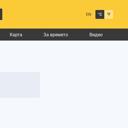
EN
°C
°F
Карта
За времето
Видео