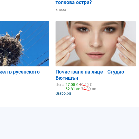
толкова остри?
вчера
11:00
12:00
13:00
14:00
15:00
кел в русенското
Почистване на лице - Студио
Бютишън
Цена:
27.00 €
40.90 €
52.81 лв
79.99 лв
Grabo.bg