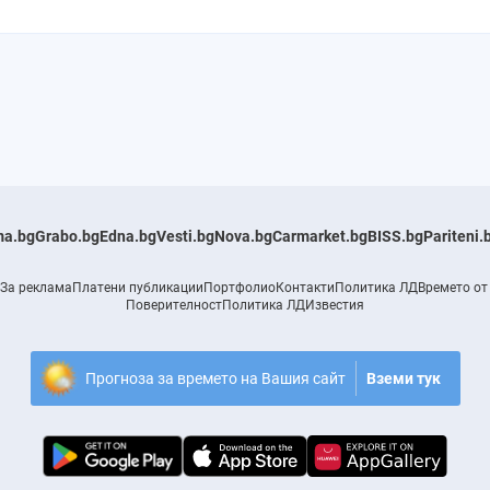
a.bg
Grabo.bg
Edna.bg
Vesti.bg
Nova.bg
Carmarket.bg
BISS.bg
Pariteni.
За реклама
Платени публикации
Портфолио
Контакти
Политика ЛД
Времето от
Поверителност
Политика ЛД
Известия
Прогноза за времето на Вашия сайт
Вземи тук