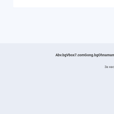
Abv.bg
Vbox7.com
Gong.bg
Ohnamam
За нас