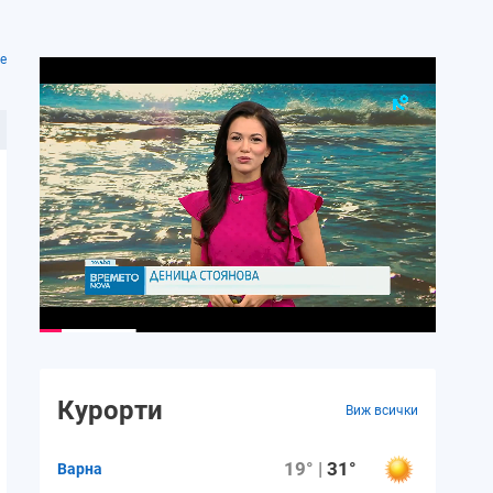
е
Курорти
Виж всички
19° |
31°
Варна