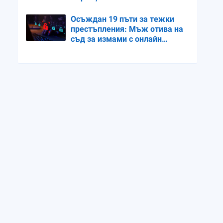
размерът на бюста
Осъждан 19 пъти за тежки
престъпления: Мъж отива на
съд за измами с онлайн
кредити и банкови карти