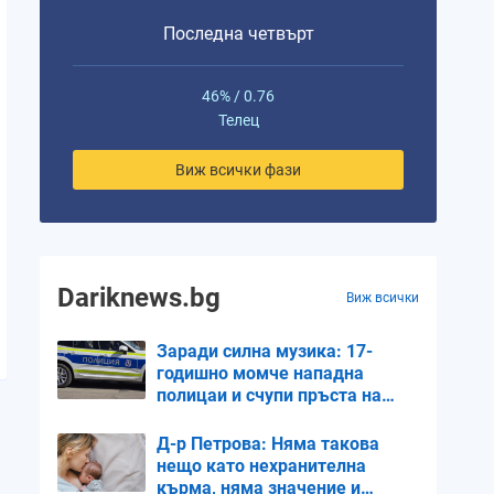
Последна четвърт
46% / 0.76
Телец
Виж всички фази
Dariknews.bg
Виж всички
Заради силна музика: 17-
годишно момче нападна
полицаи и счупи пръста на
единия
Д-р Петрова: Няма такова
нещо като нехранителна
кърма, няма значение и