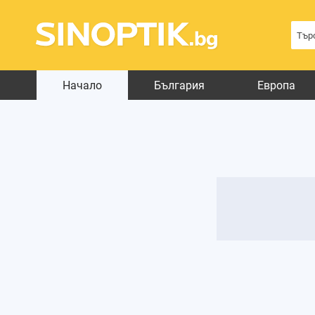
Начало
България
Европа