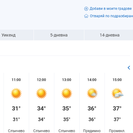
Добави в моите градове
Отваряй по подразбиран
Уикенд
5-дневна
14-дневна
11:00
12:00
13:00
14:00
15:00
31°
34°
35°
36°
37°
31°
34°
35°
36°
37°
Слънчево
Слънчево
Слънчево
Предимно
Променл.