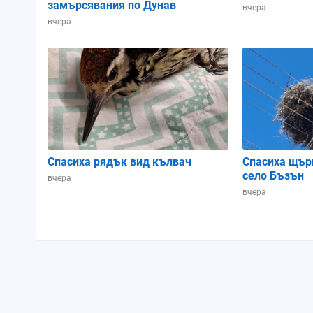
замърсявания по Дунав
вчера
вчера
08:00
09:00
10:00
Спасиха рядък вид кълвач
Спасиха щър
село Бъзън
вчера
вчера