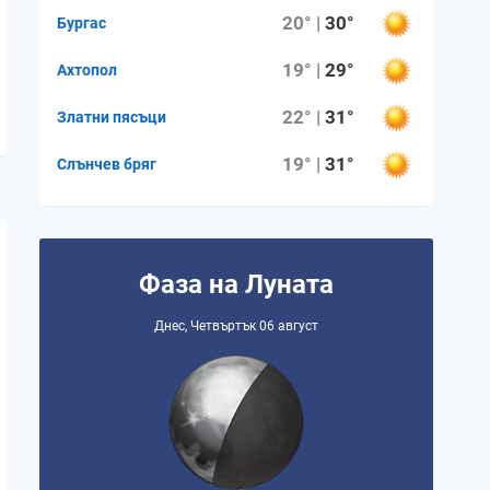
20° |
30°
Бургас
19° |
29°
Ахтопол
22° |
31°
Златни пясъци
19° |
31°
Слънчев бряг
Фаза на Луната
Днес, Четвъртък 06 август