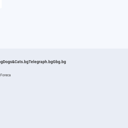
bg
Dogs&Cats.bg
Telegraph.bg
Gbg.bg
 Foreca