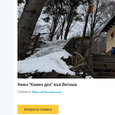
Хижа "Камен дел" във Витоша
Снимка:
Николай Василковски
Изпрати снимка