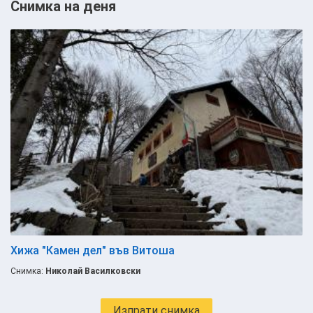
Снимка на деня
Хижа "Камен дел" във Витоша
Снимка:
Николай Василковски
Изпрати снимка