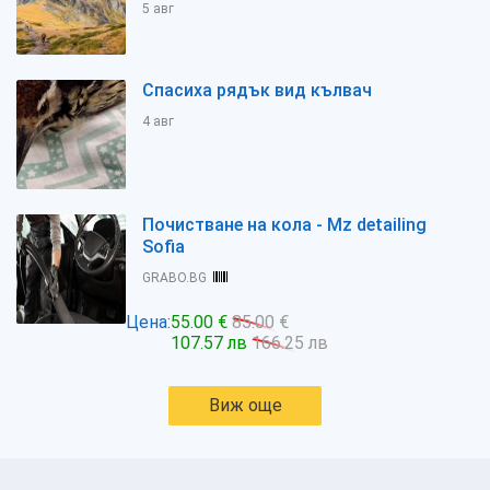
5 авг
Спасиха рядък вид кълвач
4 авг
Почистване на кола - Mz detailing
Sofia
GRABO.BG
Цена:
55.00 €
85.00 €
107.57 лв
166.25 лв
Виж още