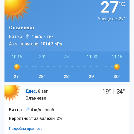
27
°C
Усеща се: 27
°
Слънчево
Вятър:
- тих
1 m/s
Атм. налягане:
1014.3 hPa
10:15
30'
45'
11:00
11:15
27°
28°
28°
29°
30°
19
°
|
34
°
Днес,
8 авг
Слънчево
Вятър:
4 m/s
- слаб
Вероятност за валежи:
2%
Подробна прогноза