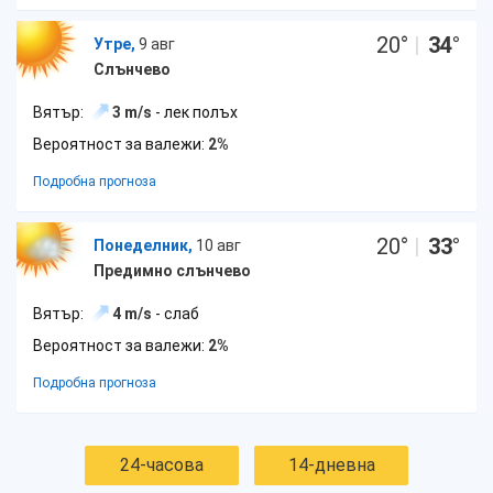
20
°
|
34
°
Утре,
9 авг
Слънчево
Вятър:
3 m/s
- лек полъх
Вероятност за валежи:
2%
Подробна прогноза
20
°
|
33
°
Понеделник,
10 авг
Предимно слънчево
Вятър:
4 m/s
- слаб
Вероятност за валежи:
2%
Подробна прогноза
24-часова
14-дневна