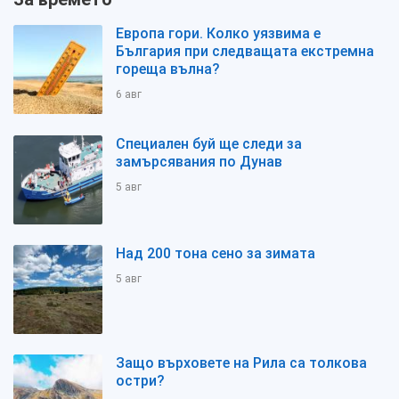
Европа гори. Колко уязвима е
България при следващата екстремна
гореща вълна?
6 авг
Специален буй ще следи за
замърсявания по Дунав
5 авг
Над 200 тона сено за зимата
5 авг
Защо върховете на Рила са толкова
остри?