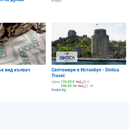
вчера
ък вид кълвач
Септември в Истанбул - Sintica
Travel
Цена:
126.00 €
158.00 €
246.43 лв
309.02 лв
Grabo.bg