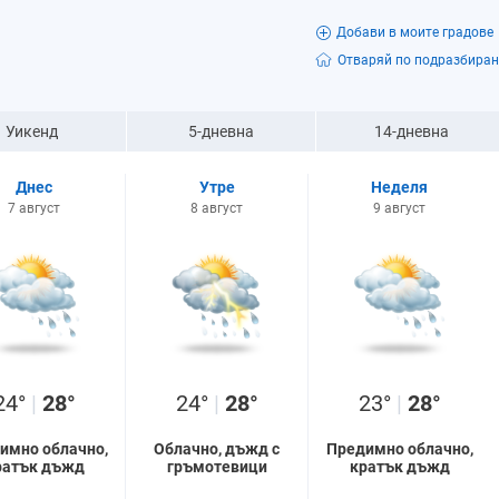
Добави в моите градове
Отваряй по подразбиран
Уикенд
5-дневна
14-дневна
Днес
Утре
Неделя
7 август
8 август
9 август
24°
|
28°
24°
|
28°
23°
|
28°
имно облачно,
Облачно, дъжд с
Предимно облачно,
ратък дъжд
гръмотевици
кратък дъжд