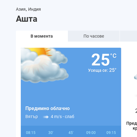
,
Азия
Индия
Ашта
В момента
По часове
25
°C
25°
Усеща се:
Предимно облачно
Вятър
4 m/s -
слаб
Пред
к
08:15
30'
45'
09:00
09:15