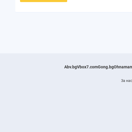
Abv.bg
Vbox7.com
Gong.bg
Ohnamam
За нас