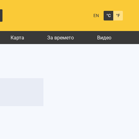
EN
°C
°F
Карта
За времето
Видео