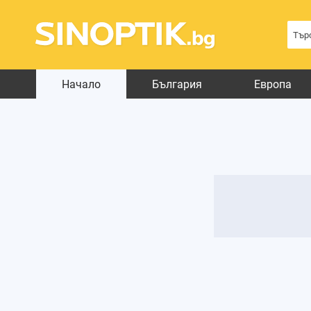
Начало
България
Европа