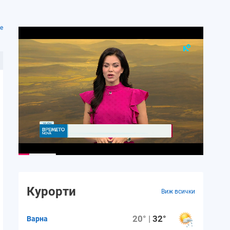
е
Курорти
Виж всички
20° |
32°
Варна