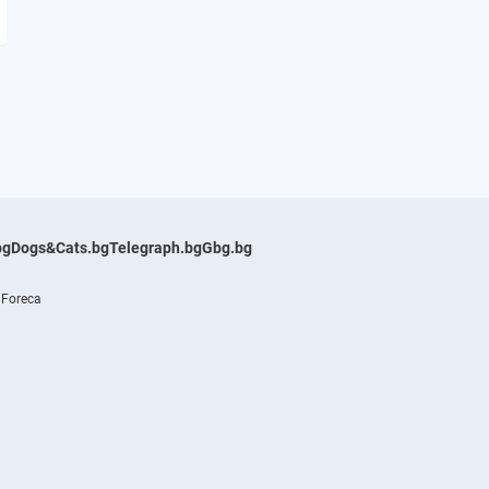
bg
Dogs&Cats.bg
Telegraph.bg
Gbg.bg
 Foreca