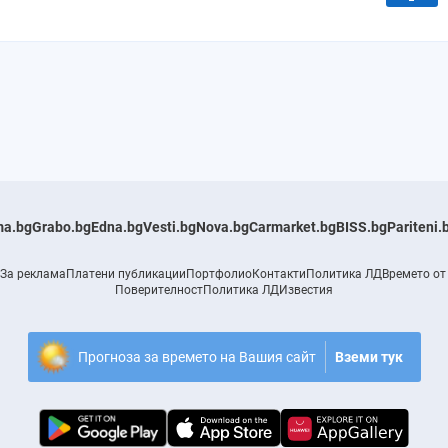
a.bg
Grabo.bg
Edna.bg
Vesti.bg
Nova.bg
Carmarket.bg
BISS.bg
Pariteni.
За реклама
Платени публикации
Портфолио
Контакти
Политика ЛД
Времето от
Поверителност
Политика ЛД
Известия
Прогноза за времето на Вашия сайт
Вземи тук