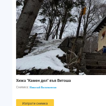
Хижа "Камен дел" във Витоша
Снимка:
Николай Василковски
Изпрати снимка