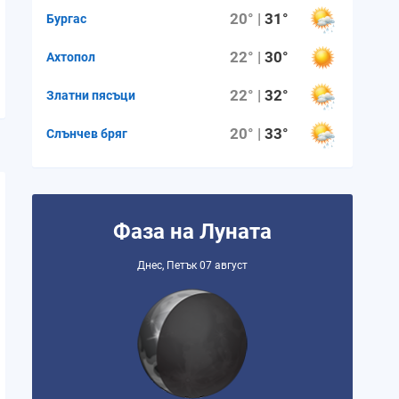
20° |
31°
Бургас
22° |
30°
Ахтопол
22° |
32°
Златни пясъци
20° |
33°
Слънчев бряг
Фаза на Луната
Днес, Петък 07 август