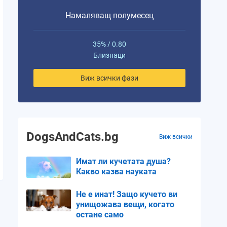
Намаляващ полумесец
35% / 0.80
Близнаци
Виж всички фази
DogsAndCats.bg
Виж всички
Имат ли кучетата душа?
Какво казва науката
Не е инат! Защо кучето ви
унищожава вещи, когато
остане само