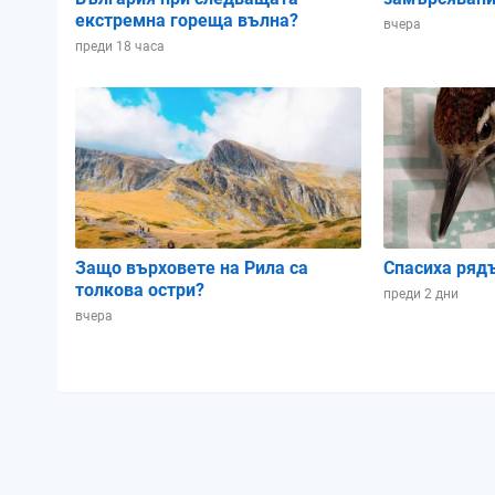
екстремна гореща вълна?
вчера
преди 18 часа
Защо върховете на Рила са
Спасиха ряд
толкова остри?
преди 2 дни
вчера