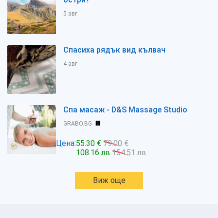
5 авг
Спасиха рядък вид кълвач
4 авг
Спа масаж - D&S Massage Studio
GRABO.BG
Цена:
55.30 €
79.00 €
108.16 лв
154.51 лв
Виж още