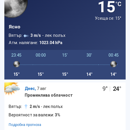
15
°C
Усеща се: 15
°
Ясно
Вятър:
- лек полъх
3 m/s
Атм. налягане:
1023.04 hPa
23:45
00:00
15'
30'
00:45
15°
15°
15°
14°
14°
9
°
|
24
°
Днес,
7 авг
Променлива облачност
Вятър:
2 m/s
- лек полъх
Вероятност за валежи:
3%
Подробна прогноза