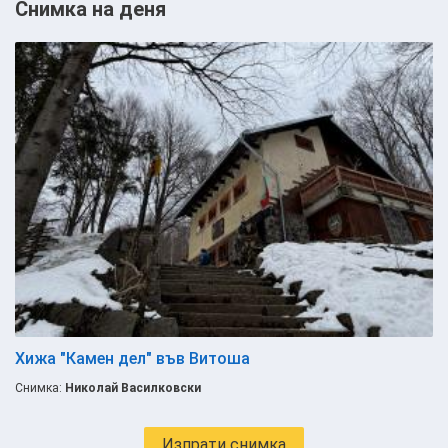
Снимка на деня
Хижа "Камен дел" във Витоша
Снимка:
Николай Василковски
Изпрати снимка