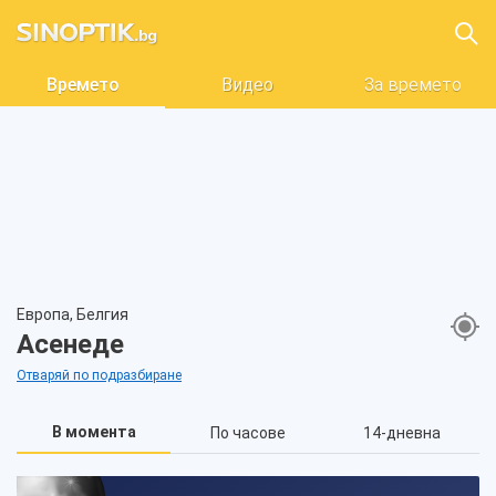
Времето
Видео
За времето
Европа, Белгия
Асенеде
Отваряй по подразбиране
В момента
По часове
14-дневна