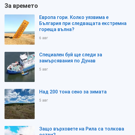
За времето
Европа гори. Колко уязвима е
България при следващата екстремна
гореща вълна?
6 авг
Специален буй ще следи за
замърсявания по Дунав
5 авг
Над 200 тона сено за зимата
5 авг
Защо върховете на Рила са толкова
остри?