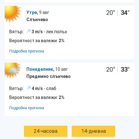
20
°
|
34
°
Утре,
9 авг
Слънчево
Вятър:
3 m/s
- лек полъх
Вероятност за валежи:
2%
Подробна прогноза
20
°
|
33
°
Понеделник,
10 авг
Предимно слънчево
Вятър:
4 m/s
- слаб
Вероятност за валежи:
2%
Подробна прогноза
24-часова
14-дневна