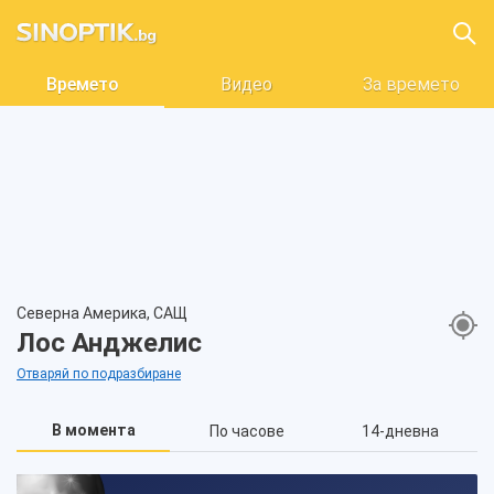
Времето
Видео
За времето
Северна Америка, САЩ
Лос Анджелис
Отваряй по подразбиране
В момента
По часове
14-дневна