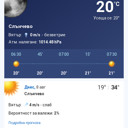
20
°C
Усеща се: 20
°
Слънчево
Вятър:
- безветрие
0 m/s
Атм. налягане:
1014.48 hPa
06:30
45'
07:00
15'
07:30
20°
20°
20°
21°
21°
19
°
|
34
°
Днес,
8 авг
Слънчево
Вятър:
4 m/s
- слаб
Вероятност за валежи:
2%
Подробна прогноза