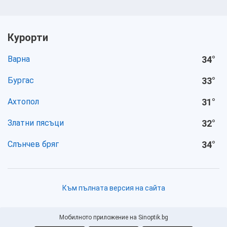
Курорти
Варна
34
°
Бургас
33
°
Ахтопол
31
°
Златни пясъци
32
°
Слънчев бряг
34
°
Към пълната версия на сайта
Мобилното приложение на Sinoptik.bg