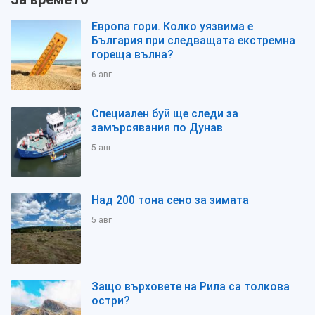
Европа гори. Колко уязвима е
България при следващата екстремна
гореща вълна?
6 авг
Специален буй ще следи за
замърсявания по Дунав
5 авг
Над 200 тона сено за зимата
5 авг
Защо върховете на Рила са толкова
остри?