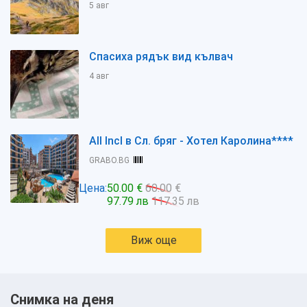
5 авг
Спасиха рядък вид кълвач
4 авг
All Incl в Сл. бряг - Хотел Каролина****
GRABO.BG
Цена:
50.00 €
60.00 €
97.79 лв
117.35 лв
Виж още
Снимка на деня