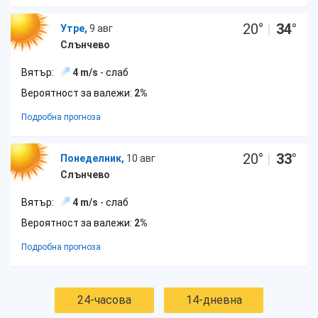
20
°
|
34
°
Утре,
9 авг
Слънчево
Вятър:
4 m/s
- слаб
Вероятност за валежи:
2%
Подробна прогноза
20
°
|
33
°
Понеделник,
10 авг
Слънчево
Вятър:
4 m/s
- слаб
Вероятност за валежи:
2%
Подробна прогноза
24-часова
14-дневна