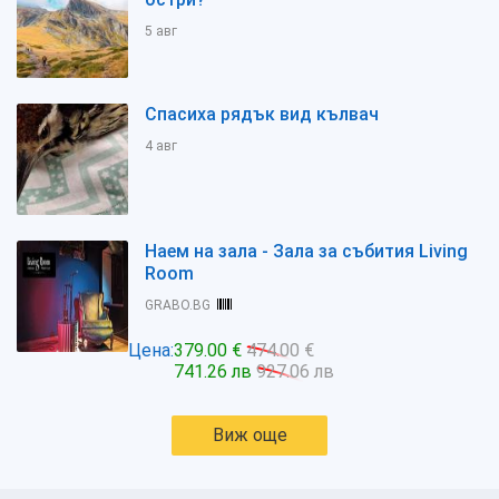
5 авг
Спасиха рядък вид кълвач
4 авг
Наем на зала - Зала за събития Living
Room
GRABO.BG
Цена:
379.00 €
474.00 €
741.26 лв
927.06 лв
Виж още