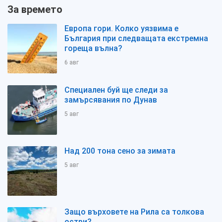
За времето
Европа гори. Колко уязвима е
България при следващата екстремна
гореща вълна?
6 авг
Специален буй ще следи за
замърсявания по Дунав
5 авг
Над 200 тона сено за зимата
5 авг
Защо върховете на Рила са толкова
остри?