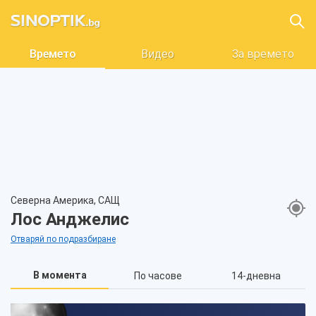
Времето
Видео
За времето
Северна Америка, САЩ
Лос Анджелис
Отваряй по подразбиране
В момента
По часове
14-дневна