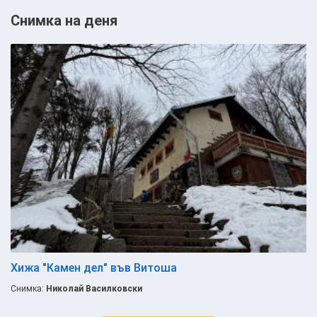
Снимка на деня
Хижа "Камен дел" във Витоша
Снимка:
Николай Василковски