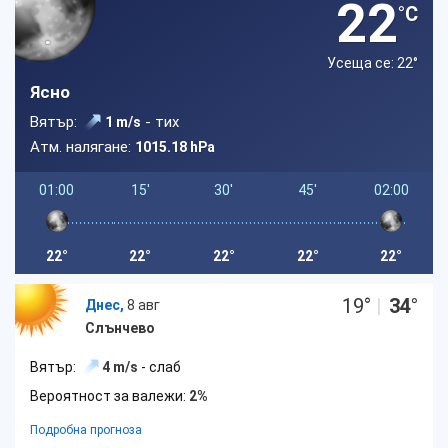
22
°C
Усеща се: 22
°
Ясно
Вятър:
- тих
1 m/s
Атм. налягане:
1015.18 hPa
01:00
15'
30'
45'
02:00
22°
22°
22°
22°
22°
19
°
|
34
°
Днес,
8 авг
Слънчево
Вятър:
4 m/s
- слаб
Вероятност за валежи:
2%
Подробна прогноза