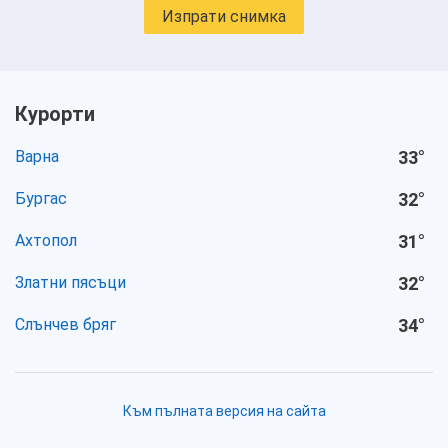
Изпрати снимка
Курорти
Варна
33
°
Бургас
32
°
Ахтопол
31
°
Златни пясъци
32
°
Слънчев бряг
34
°
Към пълната версия на сайта