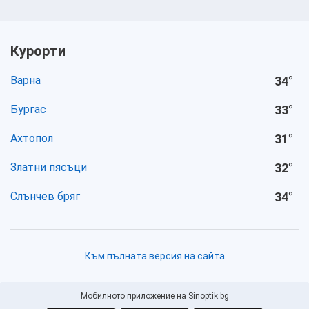
Курорти
Варна
34
°
Бургас
33
°
Ахтопол
31
°
Златни пясъци
32
°
Слънчев бряг
34
°
Към пълната версия на сайта
Мобилното приложение на Sinoptik.bg