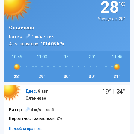
28
°C
Усеща се: 28
°
Слънчево
Вятър:
- тих
1 m/s
Атм. налягане:
1014.05 hPa
10:45
11:00
15'
30'
11:45
28°
29°
30°
30°
31°
19
°
|
34
°
Днес,
8 авг
Слънчево
Вятър:
4 m/s
- слаб
Вероятност за валежи:
2%
Подробна прогноза