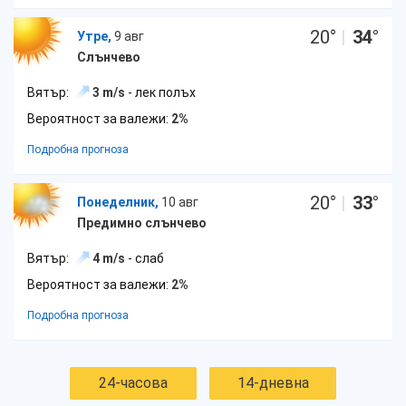
20
°
|
34
°
Утре,
9 авг
Слънчево
Вятър:
3 m/s
- лек полъх
Вероятност за валежи:
2%
Подробна прогноза
20
°
|
33
°
Понеделник,
10 авг
Предимно слънчево
Вятър:
4 m/s
- слаб
Вероятност за валежи:
2%
Подробна прогноза
24-часова
14-дневна