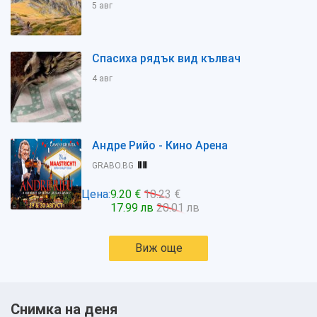
5 авг
Спасиха рядък вид кълвач
4 авг
Андре Рийо - Кино Арена
GRABO.BG
Цена:
9.20 €
10.23 €
17.99 лв
20.01 лв
Виж още
Снимка на деня