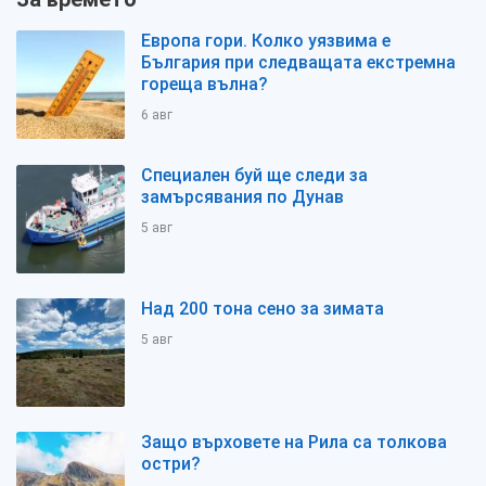
Европа гори. Колко уязвима е
България при следващата екстремна
гореща вълна?
6 авг
Специален буй ще следи за
замърсявания по Дунав
5 авг
Над 200 тона сено за зимата
5 авг
Защо върховете на Рила са толкова
остри?