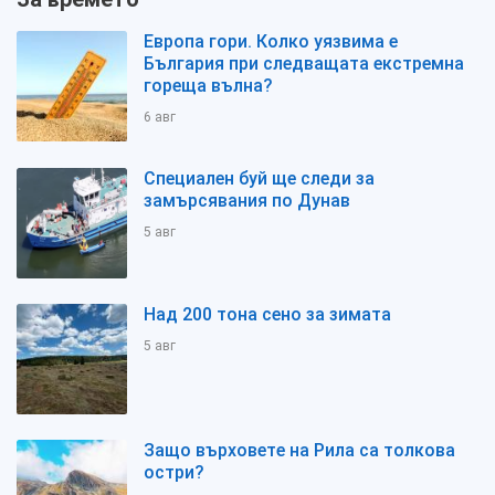
Европа гори. Колко уязвима е
България при следващата екстремна
гореща вълна?
6 авг
Специален буй ще следи за
замърсявания по Дунав
5 авг
Над 200 тона сено за зимата
5 авг
Защо върховете на Рила са толкова
остри?