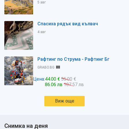
5 авг
Спасиха рядък вид кълвач
4 авг
Рафтинг по Струма - Рафтинг Бг
GRABO.BG
Цена:
44.00 €
55.00 €
86.06 лв
107.57 лв
Виж още
Снимка на деня