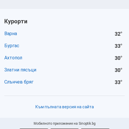
Курорти
Варна
32
°
Бургас
33
°
Ахтопол
30
°
Златни пясъци
30
°
Слънчев бряг
33
°
Към пълната версия на сайта
Мобилното приложение на Sinoptik.bg