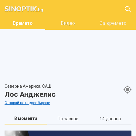
Времето
Видео
За времето
Северна Америка, САЩ
Лос Анджелис
Отваряй по подразбиране
В момента
По часове
14-дневна