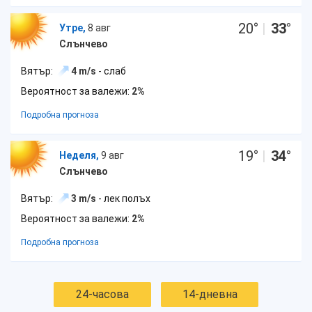
20
°
|
33
°
Утре,
8 авг
Слънчево
Вятър:
4 m/s
- слаб
Вероятност за валежи:
2%
Подробна прогноза
19
°
|
34
°
Неделя,
9 авг
Слънчево
Вятър:
3 m/s
- лек полъх
Вероятност за валежи:
2%
Подробна прогноза
24-часова
14-дневна