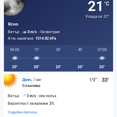
21
°C
Усеща се: 21
°
Ясно
Вятър:
- безветрие
0 m/s
Атм. налягане:
1014.82 hPa
06:00
15'
30'
45'
07:00
20°
20°
20°
20°
20°
19
°
|
33
°
Днес,
7 авг
Слънчево
Вятър:
3 m/s
- лек полъх
Вероятност за валежи:
2%
Подробна прогноза