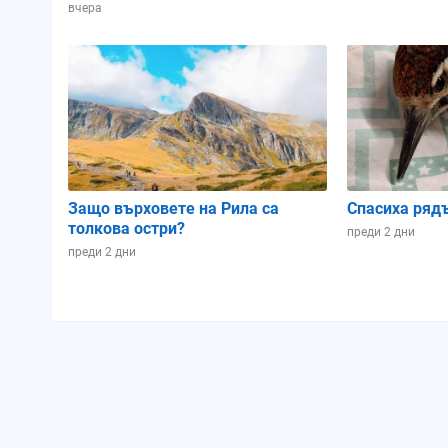
Зодиакален знак:
Близнаци
Близнац
вчера
Осветеност:
32%
22%
Позиция в лунен
0.81
0.85
цикъл:
Защо върховете на Рила са
Спасиха ряд
толкова остри?
преди 2 дни
преди 2 дни
Петък
Събота
07.08.2026
08.08.2026