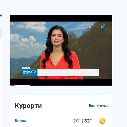
е
Курорти
Виж всички
20° |
32°
Варна