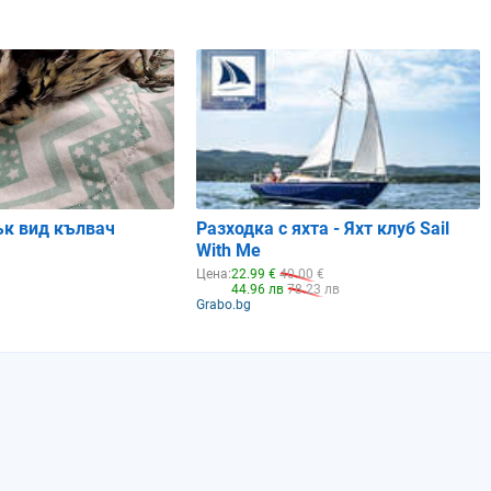
и
Рак
Рак
Лъв
13%
6%
2%
0.88
0.92
0.96
ък вид кълвач
Разходка с яхта - Яхт клуб Sail
With Me
Цена:
22.99 €
40.00 €
44.96 лв
78.23 лв
Grabo.bg
Неделя
Понеделник
Вторник
09.08.2026
10.08.2026
11.08.2026