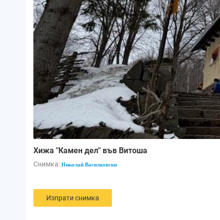
Хижа "Камен дел" във Витоша
Снимка:
Николай Василковски
Изпрати снимка