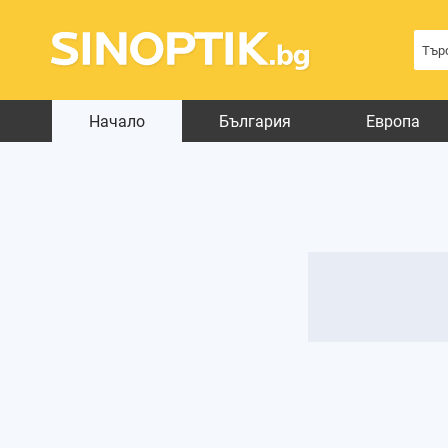
Начало
България
Европа