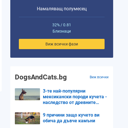
Намаляващ полумесец
32% / 0.81
Близнаци
Виж всички фази
DogsAndCats.bg
Виж всички
3-те най-популярни
мексикански породи кучета -
наследство от древните
цивилизации
9 причини защо кучето ви
обича да дъвче камъни