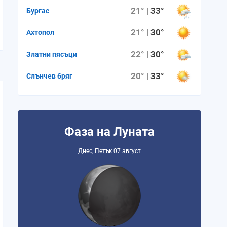
21° |
33°
Бургас
21° |
30°
Ахтопол
22° |
30°
Златни пясъци
20° |
33°
Слънчев бряг
Фаза на Луната
Днес, Петък 07 август