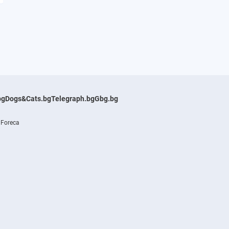
bg
Dogs&Cats.bg
Telegraph.bg
Gbg.bg
 Foreca