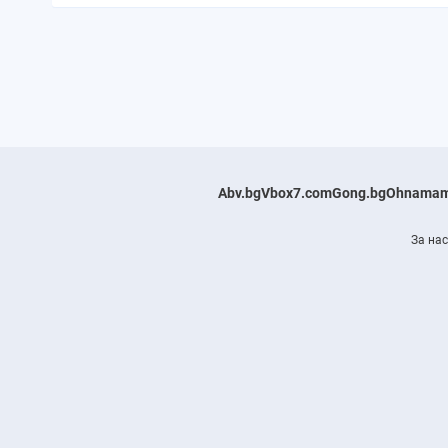
Abv.bg
Vbox7.com
Gong.bg
Ohnamam
За нас