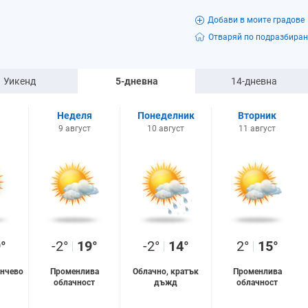
Добави в моите градове
Отваряй по подразбиран
Уикенд
5-дневна
14-дневна
Неделя
Понеделник
Вторник
9 август
10 август
11 август
°
-2°
19°
-2°
14°
2°
15°
нчево
Променлива
Облачно, кратък
Променлива
облачност
дъжд
облачност