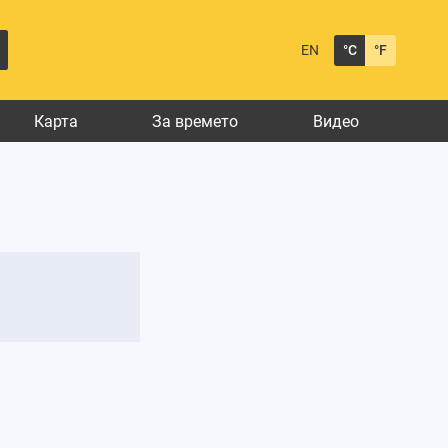
EN
°C
°F
Карта
За времето
Видео