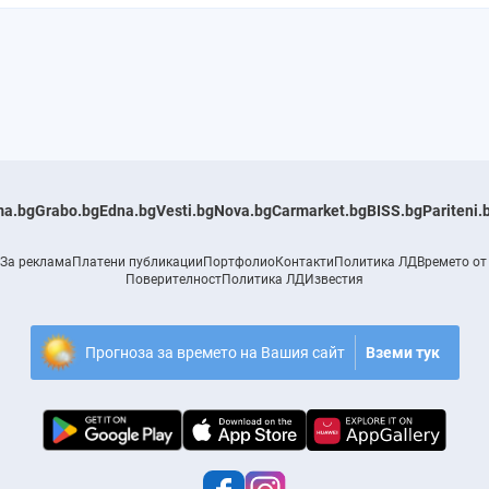
a.bg
Grabo.bg
Edna.bg
Vesti.bg
Nova.bg
Carmarket.bg
BISS.bg
Pariteni.
За реклама
Платени публикации
Портфолио
Контакти
Политика ЛД
Времето от
Поверителност
Политика ЛД
Известия
Прогноза за времето на Вашия сайт
Вземи тук