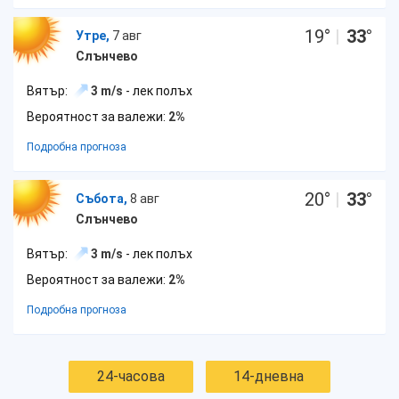
19
°
|
33
°
Утре,
7 авг
Слънчево
Вятър:
3 m/s
- лек полъх
Вероятност за валежи:
2%
Подробна прогноза
20
°
|
33
°
Събота,
8 авг
Слънчево
Вятър:
3 m/s
- лек полъх
Вероятност за валежи:
2%
Подробна прогноза
24-часова
14-дневна