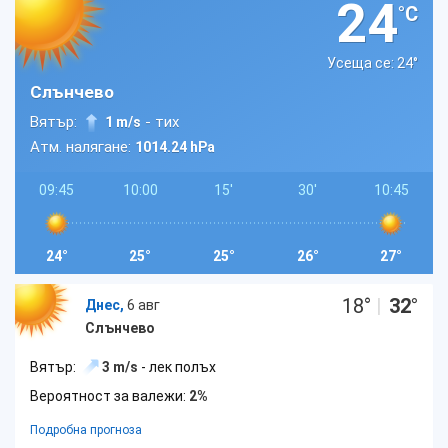
24
°C
Усеща се: 24
°
Слънчево
Вятър:
- тих
1 m/s
Атм. налягане:
1014.24 hPa
09:45
10:00
15'
30'
10:45
24°
25°
25°
26°
27°
18
°
|
32
°
Днес,
6 авг
Слънчево
Вятър:
3 m/s
- лек полъх
Вероятност за валежи:
2%
Подробна прогноза