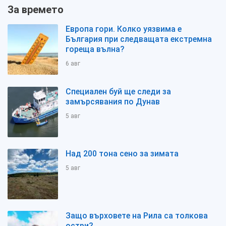
За времето
Европа гори. Колко уязвима е
България при следващата екстремна
гореща вълна?
6 авг
Специален буй ще следи за
замърсявания по Дунав
5 авг
Над 200 тона сено за зимата
5 авг
Защо върховете на Рила са толкова
остри?