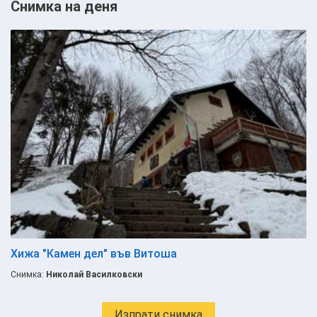
Снимка на деня
Хижа "Камен дел" във Витоша
Снимка:
Николай Василковски
Изпрати снимка