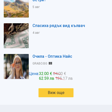
5 авг
Спасиха рядък вид кълвач
4 авг
Очила - Оптика Найс
GRABO.BG
Цена:
32.00 €
64.00 €
62.59 лв
125.17 лв
Виж още