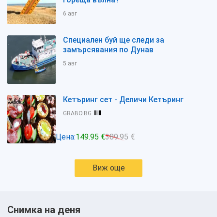
6 авг
Специален буй ще следи за
замърсявания по Дунав
5 авг
Кетъринг сет - Деличи Кетъринг
GRABO.BG
Цена:
149.95 €
389.95 €
Виж още
Снимка на деня