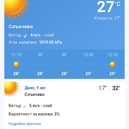
27
°C
Усеща се: 27
°
Слънчево
Вятър:
- слаб
4 m/s
Атм. налягане:
1019.65 hPa
11:15
30'
45'
12:00
12:15
28°
28°
28°
29°
29°
17
°
|
32
°
Днес,
9 авг
Слънчево
Вятър:
5 m/s
- слаб
Вероятност за валежи:
2%
Подробна прогноза