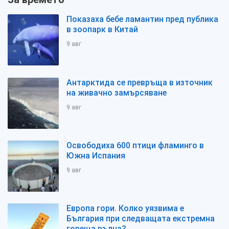
Показаха бебе ламантин пред публика
в зоопарк в Китай
9 авг
Антарктида се превръща в източник
на живачно замърсяване
9 авг
Освободиха 600 птици фламинго в
Южна Испания
9 авг
Европа гори. Колко уязвима е
България при следващата екстремна
гореща вълна?