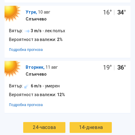
16
°
|
34
°
Утре,
10 авг
Слънчево
Вятър:
3 m/s
- лек полъх
Вероятност за валежи:
2%
Подробна прогноза
19
°
|
36
°
Вторник,
11 авг
Слънчево
Вятър:
6 m/s
- умерен
Вероятност за валежи:
12%
Подробна прогноза
24-часова
14-дневна