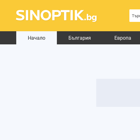
Начало
България
Европа