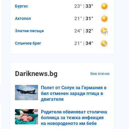
23° |
33°
Бургас
21° |
31°
Ахтопол
24° |
32°
Златни пясъци
21° |
34°
Слънчев бряг
Dariknews.bg
Виж всички
Полет от Солун за Германия е
бил отменен заради птица в
двигателя
Родители обвиняват столична
болница за тежка инфекция
на новороденото им бебе