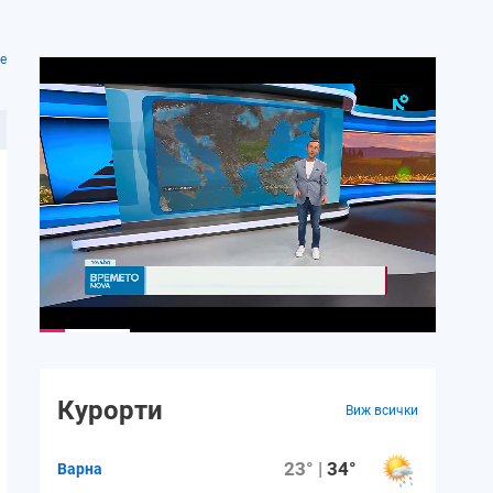
е
Курорти
Виж всички
23° |
34°
Варна