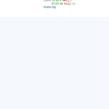
Цена:
16.90 €
33.18 €
33.05 лв
64.89 лв
Grabo.bg