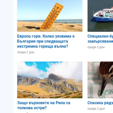
Атмосферно налягане:
1020.92 hPa
1020.21 hPa
1020.37 
Влажност:
92%
91%
92%
Европа гори. Колко уязвима е
Специален б
България при следващата
замърсявани
Облачност:
5%
17%
15%
екстремна гореща вълна?
преди 3 дни
преди 2 дни
02:00
05:00
08:00
Защо върховете на Рила са
Спасиха ряд
толкова остри?
преди 3 дни