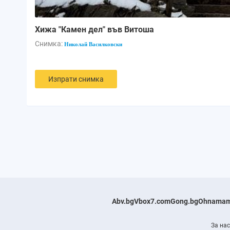
Хижа "Камен дел" във Витоша
Снимка:
Николай Василковски
Изпрати снимка
Abv.bg
Vbox7.com
Gong.bg
Ohnamam
За нас