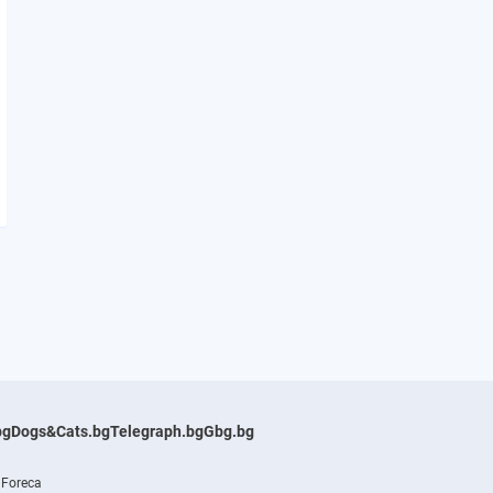
bg
Dogs&Cats.bg
Telegraph.bg
Gbg.bg
 Foreca