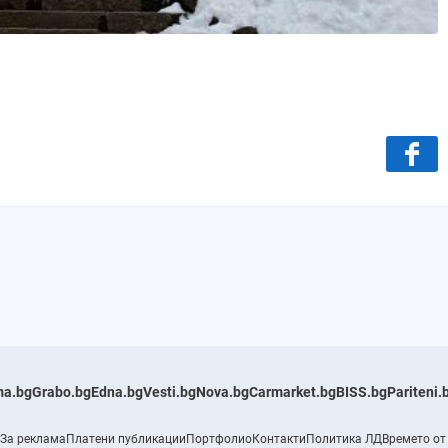
a.bg
Grabo.bg
Edna.bg
Vesti.bg
Nova.bg
Carmarket.bg
BISS.bg
Pariteni.
За реклама
Платени публикации
Портфолио
Контакти
Политика ЛД
Времето от