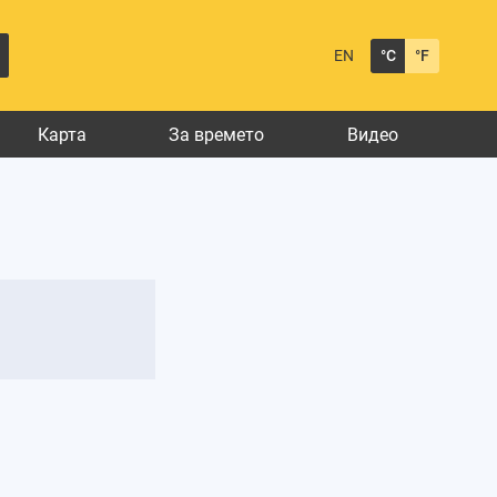
EN
°C
°F
Карта
За времето
Видео