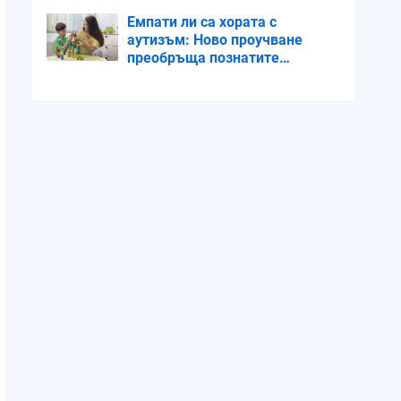
Емпати ли са хората с
аутизъм: Ново проучване
преобръща познатите
схващания