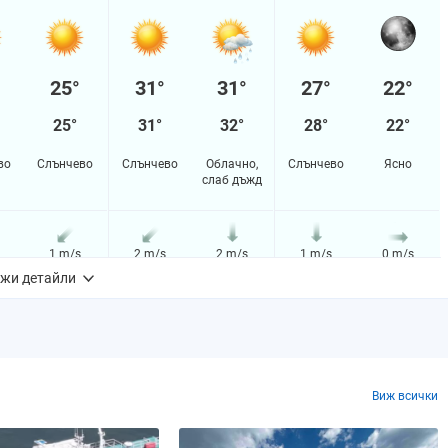
25°
31°
31°
27°
22°
25°
31°
32°
28°
22°
во
Слънчево
Слънчево
Облачно,
Слънчево
Ясно
слаб дъжд
1 m/s
2 m/s
2 m/s
1 m/s
0 m/s
жи детайли
18%
42%
53%
33%
9%
m
0.0 mm
0.0 mm
0.1 mm
0.0 mm
0.0 mm
Виж всички
0%
0%
0%
0%
0%