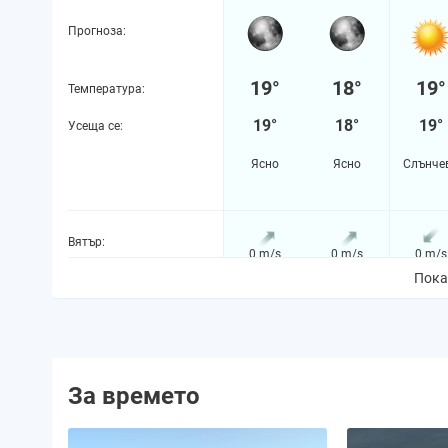
Прогноза:
19°
18°
19°
Температура:
19°
18°
19°
Усеща се:
Ясно
Ясно
Слънче
Вятър:
0 m/s
0 m/s
0 m/s
Пока
Вероятност за валежи:
7%
6%
3%
Количество валежи:
0.0 mm
0.0 mm
0.0 m
За времето
Вероятност за буря:
0%
0%
0%