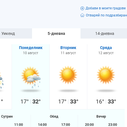
Добави в моите градове
Отваряй по подразбиран
Уикенд
5-дневна
14-дневна
я
Понеделник
Вторник
Сряда
10 август
11 август
12 август
1°
17°
32°
17°
33°
16°
33°
Сутрин
Обяд
Вечер
11:00
14:00
17:00
20:00
23:00