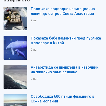
Положиха подводна навигационна
линия до остров Света Анастасия
9 авг
Показаха бебе ламантин пред публика
в зоопарк в Китай
9 авг
Антарктида се превръща в източник
на живачно замърсяване
9 авг
Освободиха 600 птици фламинго в
Южна Испания