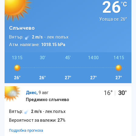
26
°C
Усеща се: 26
°
Слънчево
Вятър:
- лек полъх
2 m/s
Атм. налягане:
1018.15 hPa
13:15
30'
45'
14:00
14:15
26°
26°
27°
27°
27°
16
°
|
30
°
Днес,
9 авг
Предимно слънчево
Вятър:
2 m/s
- лек полъх
Вероятност за валежи:
27%
Подробна прогноза