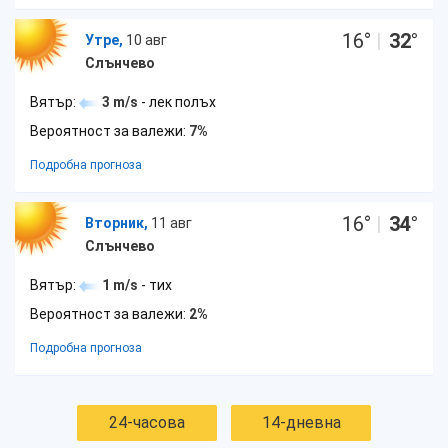
16
°
|
32
°
Утре,
10 авг
Слънчево
Вятър:
3 m/s
- лек полъх
Вероятност за валежи:
7%
Подробна прогноза
16
°
|
34
°
Вторник,
11 авг
Слънчево
Вятър:
1 m/s
- тих
Вероятност за валежи:
2%
Подробна прогноза
24-часова
14-дневна