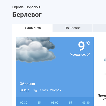
,
Европа
Норвегия
Берлевог
В момента
По часове
9
°C
6°
Усеща се:
Облачно
Вятър
7 m/s -
умерен
Пред
к
02:30
45'
03:00
15'
03:30