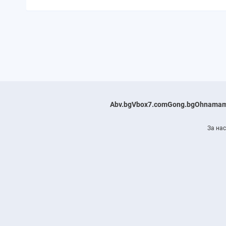
Abv.bg
Vbox7.com
Gong.bg
Ohnamam
За нас