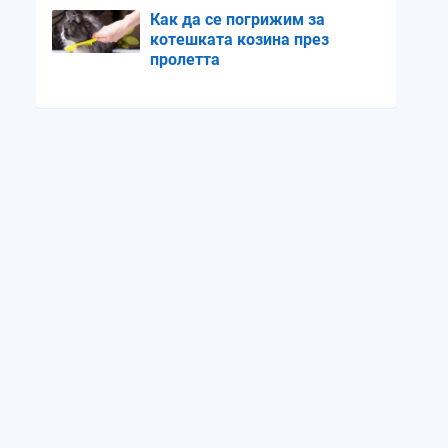
Как да се погрижим за
котешката козина през
пролетта