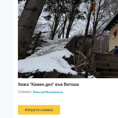
Хижа "Камен дел" във Витоша
Снимка:
Николай Василковски
Изпрати снимка