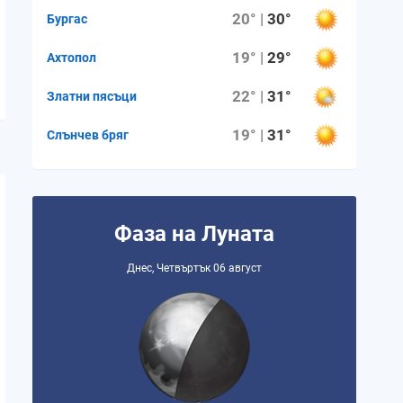
20° |
30°
Бургас
19° |
29°
Ахтопол
22° |
31°
Златни пясъци
19° |
31°
Слънчев бряг
Фаза на Луната
Днес, Четвъртък 06 август