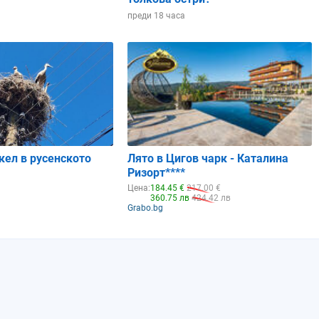
преди 18 часа
кел в русенското
Лято в Цигов чарк - Каталина
Ризорт****
Цена:
184.45 €
217.00 €
360.75 лв
424.42 лв
Grabo.bg