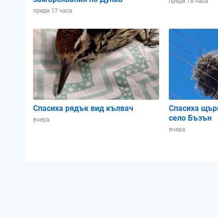
преди 18 часа
преди 17 часа
Спасиха рядък вид кълвач
Спасиха щър
село Бъзън
вчера
вчера