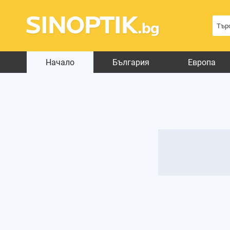
Начало
България
Европа