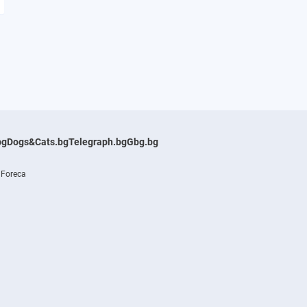
bg
Dogs&Cats.bg
Telegraph.bg
Gbg.bg
 Foreca