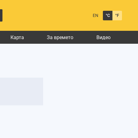
EN
°C
°F
Карта
За времето
Видео