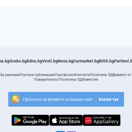
a.bg
Grabo.bg
Edna.bg
Vesti.bg
Nova.bg
Carmarket.bg
BISS.bg
Pariteni.
За реклама
Платени публикации
Портфолио
Контакти
Политика ЛД
Времето от
Поверителност
Политика ЛД
Известия
Прогноза за времето на Вашия сайт
Вземи тук