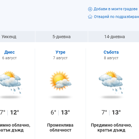
Добави в моите градове
Отваряй по подразбиран
Уикенд
5-дневна
14-дневна
Днес
Утре
Събота
6 август
7 август
8 август
7°
|
12°
6°
|
13°
7°
|
13°
имно облачно,
Променлива
Предимно облачно,
ратък дъжд
облачност
кратък дъжд