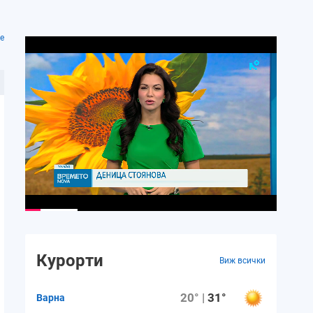
е
Курорти
Виж всички
20° |
31°
Варна