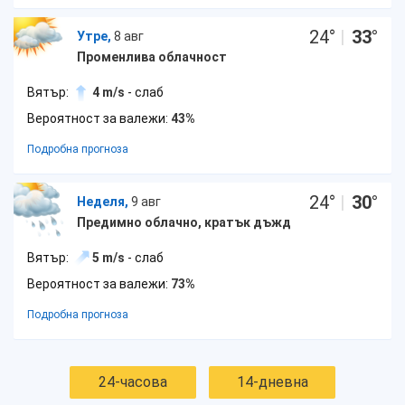
24
°
|
33
°
Утре,
8 авг
Променлива облачност
Вятър:
4 m/s
- слаб
Вероятност за валежи:
43%
Подробна прогноза
24
°
|
30
°
Неделя,
9 авг
Предимно облачно, кратък дъжд
Вятър:
5 m/s
- слаб
Вероятност за валежи:
73%
Подробна прогноза
24-часова
14-дневна