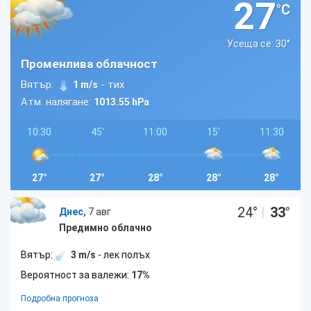
27
°C
Усеща се: 30
°
Променлива облачност
Вятър:
- тих
1 m/s
Атм. налягане:
1013.55 hPa
10:30
45'
11:00
15'
11:30
27°
27°
28°
28°
28°
24
°
|
33
°
Днес,
7 авг
Предимно облачно
Вятър:
3 m/s
- лек полъх
Вероятност за валежи:
17%
Подробна прогноза