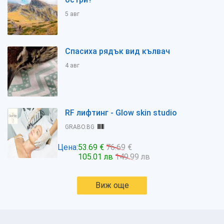
5 авг
Спасиха рядък вид кълвач
4 авг
RF лифтинг - Glow skin studio
GRABO.BG
Цена:
53.69 €
76.69 €
105.01 лв
149.99 лв
Виж още