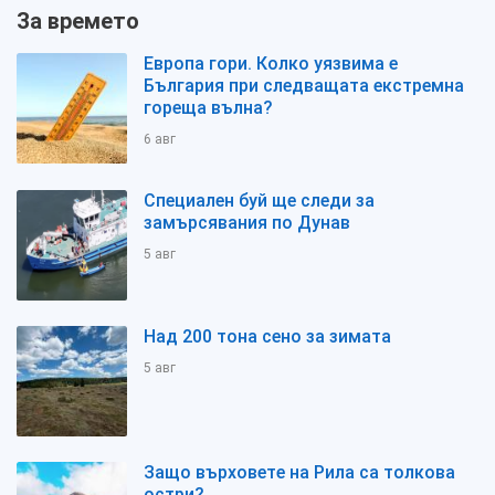
За времето
Европа гори. Колко уязвима е
България при следващата екстремна
гореща вълна?
6 авг
Специален буй ще следи за
замърсявания по Дунав
5 авг
Над 200 тона сено за зимата
5 авг
Защо върховете на Рила са толкова
остри?