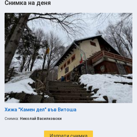
Снимка на деня
Хижа "Камен дел" във Витоша
Снимка:
Николай Василковски
Изпрати снимка