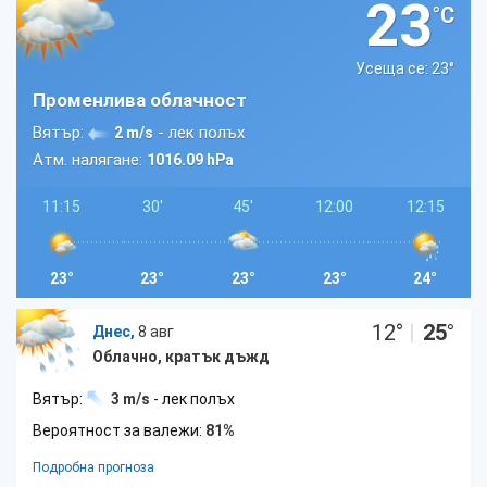
23
°C
Усеща се: 23
°
Променлива облачност
Вятър:
- лек полъх
2 m/s
Атм. налягане:
1016.09 hPa
11:15
30'
45'
12:00
12:15
23°
23°
23°
23°
24°
12
°
|
25
°
Днес,
8 авг
Облачно, кратък дъжд
Вятър:
3 m/s
- лек полъх
Вероятност за валежи:
81%
Подробна прогноза