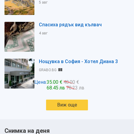
5 авг
Спасиха рядък вид кълвач
4 авг
Нощувка в София - Хотел Диана 3
GRABO.BG
Цена:
35.00 €
40.00 €
68.45 лв
78.23 лв
Виж още
Снимка на деня