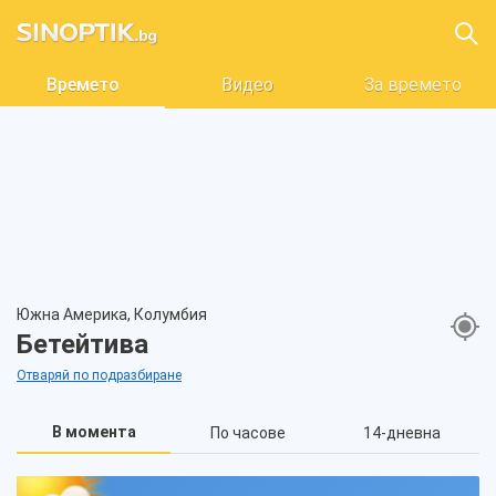
Времето
Видео
За времето
Южна Америка, Колумбия
Бетейтива
Отваряй по подразбиране
В момента
По часове
14-дневна