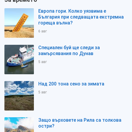
Европа гори. Колко уязвима е
България при следващата екстремна
гореща вълна?
6 авг
Специален буй ще следи за
замърсявания по Дунав
5 авг
Над 200 тона сено за зимата
5 авг
Защо върховете на Рила са толкова
остри?