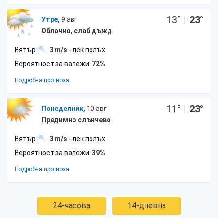
13
°
|
23
°
Утре,
9 авг
Облачно, слаб дъжд
Вятър:
3 m/s
- лек полъх
Вероятност за валежи:
72%
Подробна прогноза
11
°
|
23
°
Понеделник,
10 авг
Предимно слънчево
Вятър:
3 m/s
- лек полъх
Вероятност за валежи:
39%
Подробна прогноза
24-часова
14-дневна