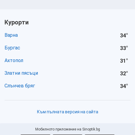
Курорти
Варна
34
°
Бургас
33
°
Ахтопол
31
°
Златни пясъци
32
°
Слънчев бряг
34
°
Към пълната версия на сайта
Мобилното приложение на Sinoptik.bg