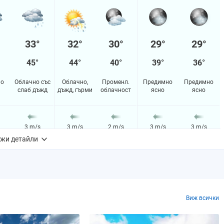
33°
32°
30°
29°
29°
45°
44°
40°
39°
36°
но
Облачно със
Облачно,
Променл.
Предимно
Предимно
слаб дъжд
дъжд, гърми
облачност
ясно
ясно
3 m/s
3 m/s
2 m/s
3 m/s
3 m/s
жи детайли
72%
84%
46%
22%
44%
m
0.1 mm
0.2 mm
0.0 mm
0.0 mm
0.0 mm
Виж всички
6%
0%
78.777%
0%
0%
2.45988%