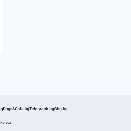
bg
Dogs&Cats.bg
Telegraph.bg
Gbg.bg
 Foreca