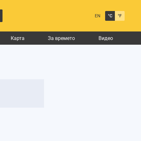
EN
°C
°F
Карта
За времето
Видео