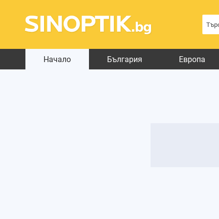
Начало
България
Европа