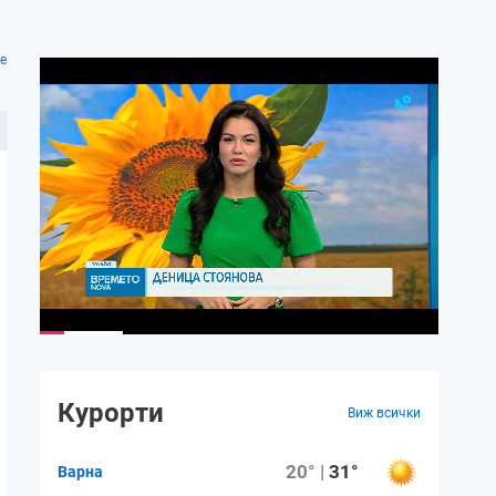
е
Курорти
Виж всички
20° |
31°
Варна