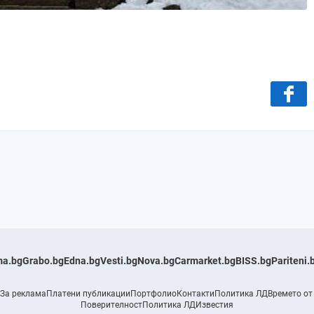
a.bg
Grabo.bg
Edna.bg
Vesti.bg
Nova.bg
Carmarket.bg
BISS.bg
Pariteni.
За реклама
Платени публикации
Портфолио
Контакти
Политика ЛД
Времето от
Поверителност
Политика ЛД
Известия