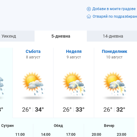
Добави в моите градове
Отваряй по подразбиран
Уикенд
5-дневна
14-дневна
Събота
Неделя
Понеделник
8 август
9 август
10 август
3°
26°
34°
26°
33°
26°
32°
Сутрин
Обяд
Вечер
11:00
14:00
17:00
20:00
23:00