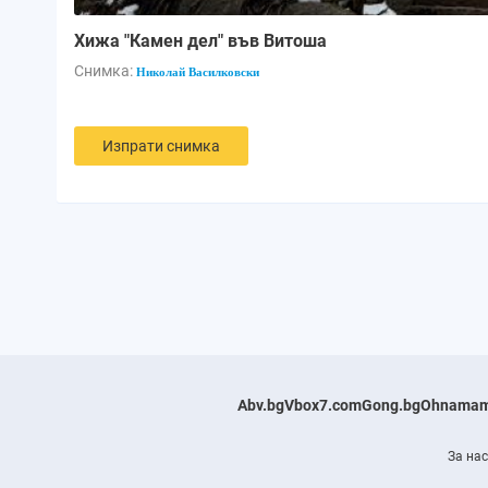
Хижа "Камен дел" във Витоша
Снимка:
Николай Василковски
Изпрати снимка
Abv.bg
Vbox7.com
Gong.bg
Ohnamam
За нас