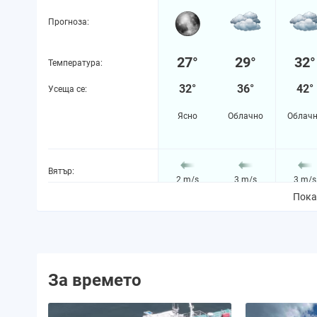
Прогноза:
27°
29°
32°
Температура:
32°
36°
42°
Усеща се:
Ясно
Облачно
Облач
Вятър:
2 m/s
3 m/s
3 m/s
Пока
Вероятност за валежи:
22%
19%
42%
Количество валежи:
0.0 mm
0.0 mm
0.0 m
За времето
Вероятност за буря:
0%
0%
2.0289