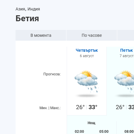
,
Азия
Индия
Бетия
В момента
По часове
Четвъртък
Петък
6 август
7 август
Прогноза:
26°
33°
26°
3
Мин. | Макс.:
Нощ
02:00
05:00
08:00