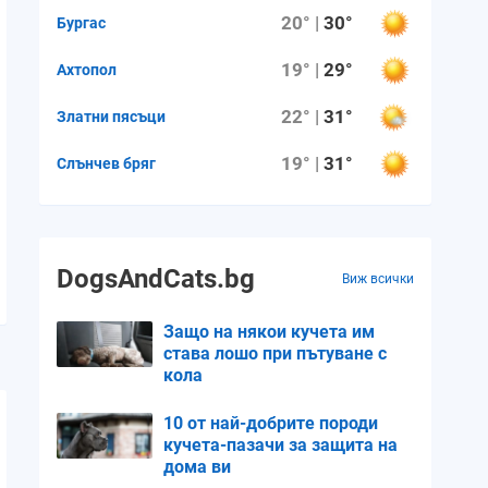
20° |
30°
Бургас
19° |
29°
Ахтопол
22° |
31°
Златни пясъци
19° |
31°
Слънчев бряг
DogsAndCats.bg
Виж всички
Защо на някои кучета им
става лошо при пътуване с
кола
10 от най-добрите породи
кучета-пазачи за защита на
дома ви