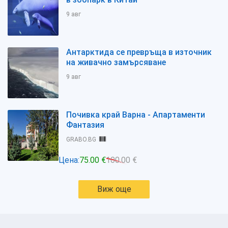
9 авг
Антарктида се превръща в източник
на живачно замърсяване
9 авг
Почивка край Варна - Апартаменти
Фантазия
GRABO.BG
Цена:
75.00 €
100.00 €
Виж още