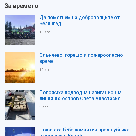
За времето
Да помогнем на доброволците от
Велингад
10 авг
Слънчево, горещо и пожароопасно
време
10 авг
Положиха подводна навигационна
линия до остров Света Анастасия
9 авг
Показаха бебе ламантин пред публика
в зоопарк в Китай