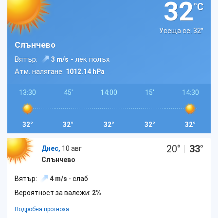
32
°C
Усеща се: 32
°
Слънчево
Вятър:
- лек полъх
3 m/s
Атм. налягане:
1012.14 hPa
13:30
45'
14:00
15'
14:30
32°
32°
32°
32°
32°
20
°
|
33
°
Днес,
10 авг
Слънчево
Вятър:
4 m/s
- слаб
Вероятност за валежи:
2%
Подробна прогноза