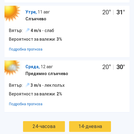
20
°
|
31
°
Утре,
11 авг
Слънчево
Вятър:
4 m/s
- слаб
Вероятност за валежи:
3%
Подробна прогноза
20
°
|
30
°
Сряда,
12 авг
Предимно слънчево
Вятър:
3 m/s
- лек полъх
Вероятност за валежи:
2%
Подробна прогноза
24-часова
14-дневна