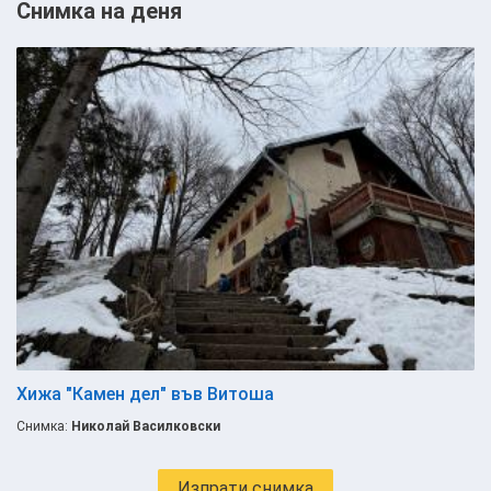
Снимка на деня
Хижа "Камен дел" във Витоша
Снимка:
Николай Василковски
Изпрати снимка