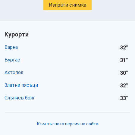
Изпрати снимка
Курорти
Варна
32
°
Бургас
31
°
Ахтопол
30
°
Златни пясъци
32
°
Слънчев бряг
33
°
Към пълната версия на сайта