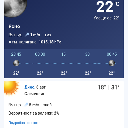
22
°C
Усеща се: 22
°
Ясно
Вятър:
- тих
1 m/s
Атм. налягане:
1015.18 hPa
23:45
00:00
15'
30'
00:45
22°
22°
22°
22°
22°
18
°
|
31
°
Днес,
6 авг
Слънчево
Вятър:
5 m/s
- слаб
Вероятност за валежи:
2%
Подробна прогноза