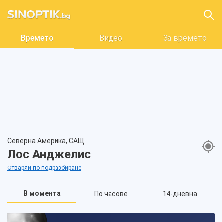
Времето
Видео
За времето
Северна Америка, САЩ
Лос Анджелис
Отваряй по подразбиране
В момента
По часове
14-дневна