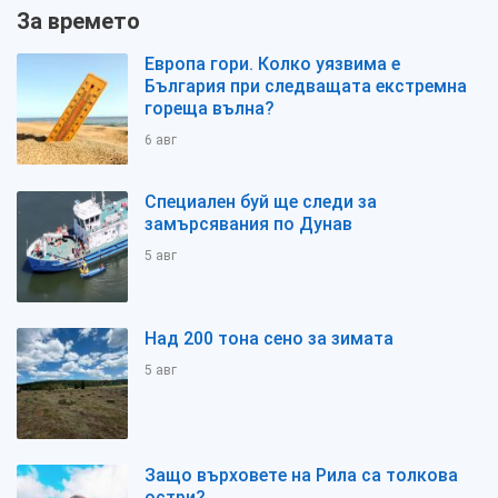
За времето
Европа гори. Колко уязвима е
България при следващата екстремна
гореща вълна?
6 авг
Специален буй ще следи за
замърсявания по Дунав
5 авг
Над 200 тона сено за зимата
5 авг
Защо върховете на Рила са толкова
остри?