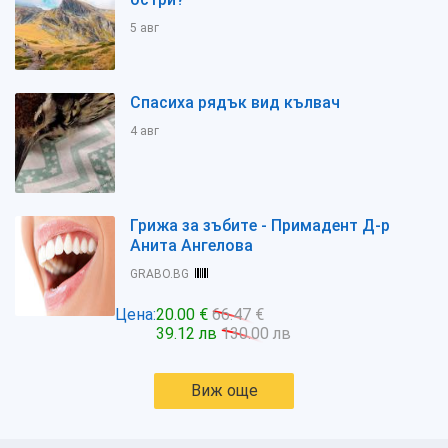
5 авг
Спасиха рядък вид кълвач
4 авг
Грижа за зъбите - Примадент Д-р
Анита Ангелова
GRABO.BG
Цена:
20.00 €
66.47 €
39.12 лв
130.00 лв
Виж още