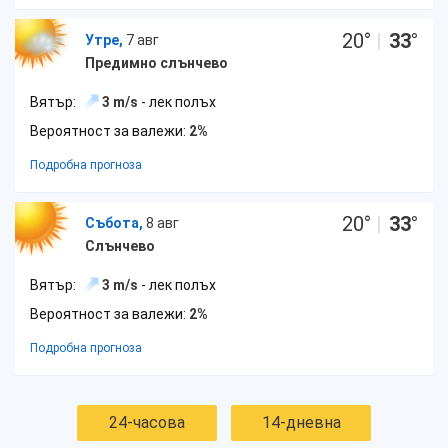
20
°
|
33
°
Утре,
7 авг
Предимно слънчево
Вятър:
3 m/s
- лек полъх
Вероятност за валежи:
2%
Подробна прогноза
20
°
|
33
°
Събота,
8 авг
Слънчево
Вятър:
3 m/s
- лек полъх
Вероятност за валежи:
2%
Подробна прогноза
24-часова
14-дневна