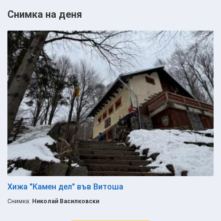
Снимка на деня
Хижа "Камен дел" във Витоша
Снимка:
Николай Василковски