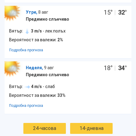
15
°
|
32
°
Утре,
8 авг
Предимно слънчево
Вятър:
3 m/s
- лек полъх
Вероятност за валежи:
2%
Подробна прогноза
18
°
|
34
°
Неделя,
9 авг
Предимно слънчево
Вятър:
4 m/s
- слаб
Вероятност за валежи:
33%
Подробна прогноза
24-часова
14-дневна