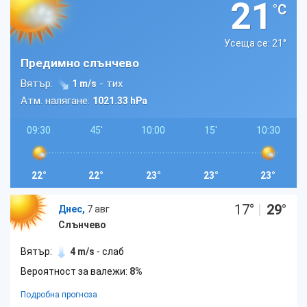
21
°C
Усеща се: 21
°
Предимно слънчево
Вятър:
- тих
1 m/s
Атм. налягане:
1021.33 hPa
09:30
45'
10:00
15'
10:30
22°
22°
23°
23°
23°
17
°
|
29
°
Днес,
7 авг
Слънчево
Вятър:
4 m/s
- слаб
Вероятност за валежи:
8%
Подробна прогноза