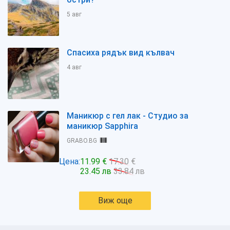
5 авг
Спасиха рядък вид кълвач
4 авг
Маникюр с гел лак - Студио за
маникюр Sapphira
GRABO.BG
Цена:
11.99 €
17.30 €
23.45 лв
33.84 лв
Виж още