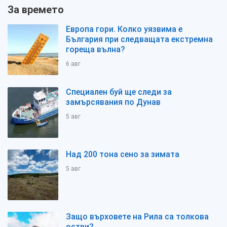
За времето
Европа гори. Колко уязвима е
България при следващата екстремна
гореща вълна?
6 авг
Специален буй ще следи за
замърсявания по Дунав
5 авг
Над 200 тона сено за зимата
5 авг
Защо върховете на Рила са толкова
остри?