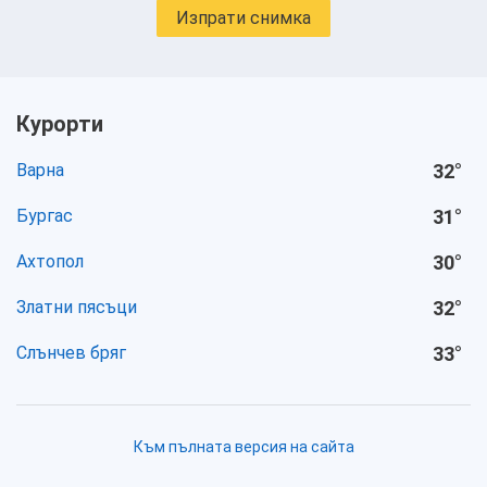
Изпрати снимка
Курорти
Варна
32
°
Бургас
31
°
Ахтопол
30
°
Златни пясъци
32
°
Слънчев бряг
33
°
Към пълната версия на сайта