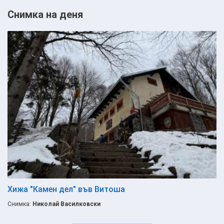
Снимка на деня
Хижа "Камен дел" във Витоша
Снимка:
Николай Василковски