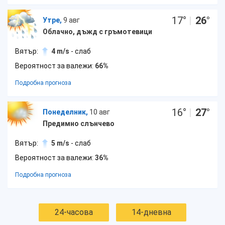
17
°
|
26
°
Утре,
9 авг
Облачно, дъжд с гръмотевици
Вятър:
4 m/s
- слаб
Вероятност за валежи:
66%
Подробна прогноза
16
°
|
27
°
Понеделник,
10 авг
Предимно слънчево
Вятър:
5 m/s
- слаб
Вероятност за валежи:
36%
Подробна прогноза
24-часова
14-дневна