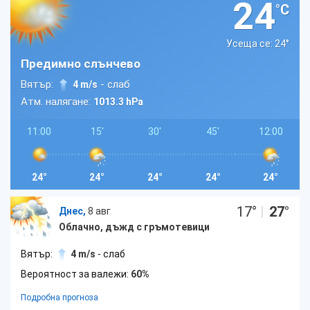
24
°C
Усеща се: 24
°
Предимно слънчево
Вятър:
- слаб
4 m/s
Атм. налягане:
1013.3 hPa
11:00
15'
30'
45'
12:00
24°
24°
24°
24°
24°
17
°
|
27
°
Днес,
8 авг
Облачно, дъжд с гръмотевици
Вятър:
4 m/s
- слаб
Вероятност за валежи:
60%
Подробна прогноза