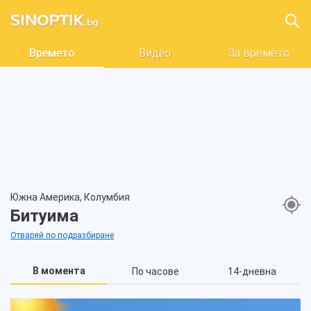
Времето
Видео
За времето
Южна Америка, Колумбия
Битуима
Отваряй по подразбиране
В момента
По часове
14-дневна