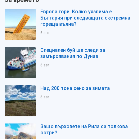
Европа гори. Колко уязвима е
България при следващата екстремна
гореща вълна?
6 авг
Специален буй ще следи за
замърсявания по Дунав
5 авг
Над 200 тона сено за зимата
5 авг
Защо върховете на Рила са толкова
остри?