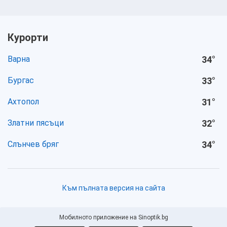
Курорти
Варна
34
°
Бургас
33
°
Ахтопол
31
°
Златни пясъци
32
°
Слънчев бряг
34
°
Към пълната версия на сайта
Мобилното приложение на Sinoptik.bg