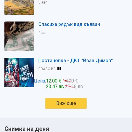
5 авг
Спасиха рядък вид кълвач
4 авг
Постановка - ДКТ "Иван Димов"
GRABO.BG
Цена:
12.00 €
14.00 €
23.47 лв
27.38 лв
Виж още
Снимка на деня