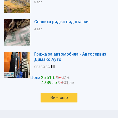
5 авг
Спасиха рядък вид кълвач
4 авг
Грижа за автомобила - Автосервиз
Димакс Ауто
GRABO.BG
Цена:
25.51 €
46.02 €
49.89 лв
90.01 лв
Виж още