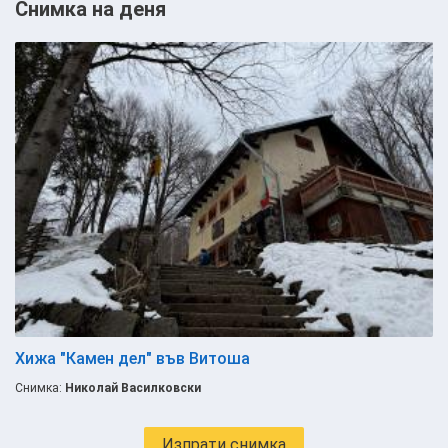
Снимка на деня
Хижа "Камен дел" във Витоша
Снимка:
Николай Василковски
Изпрати снимка