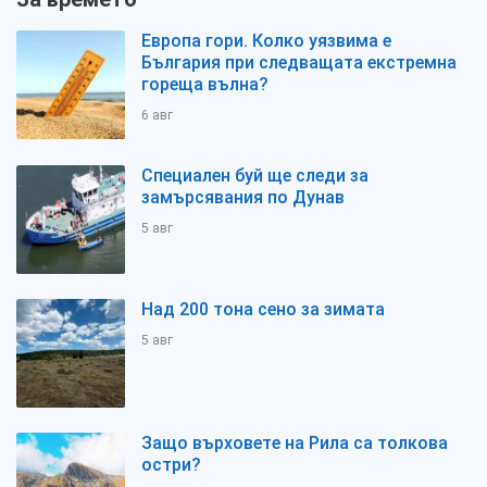
Европа гори. Колко уязвима е
България при следващата екстремна
гореща вълна?
6 авг
Специален буй ще следи за
замърсявания по Дунав
5 авг
Над 200 тона сено за зимата
5 авг
Защо върховете на Рила са толкова
остри?