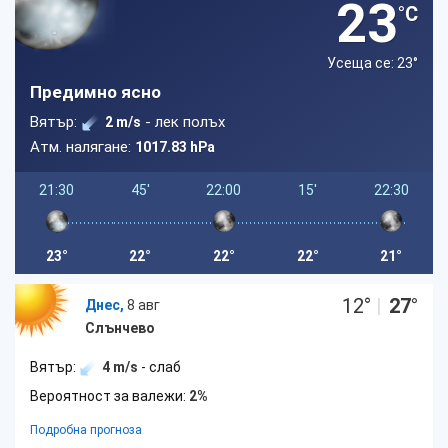
23
°C
Усеща се: 23
°
Предимно ясно
Вятър:
- лек полъх
2 m/s
Атм. налягане:
1017.83 hPa
21:30
45'
22:00
15'
22:30
23°
22°
22°
22°
21°
12
°
|
27
°
Днес,
8 авг
Слънчево
Вятър:
4 m/s
- слаб
Вероятност за валежи:
2%
Подробна прогноза