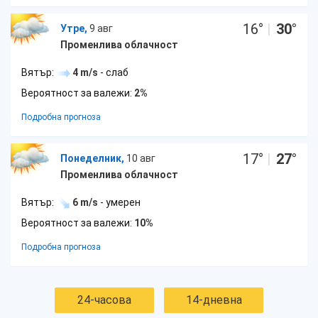
16
°
|
30
°
Утре,
9 авг
Променлива облачност
Вятър:
4 m/s
- слаб
Вероятност за валежи:
2%
Подробна прогноза
17
°
|
27
°
Понеделник,
10 авг
Променлива облачност
Вятър:
6 m/s
- умерен
Вероятност за валежи:
10%
Подробна прогноза
24-часова
14-дневна