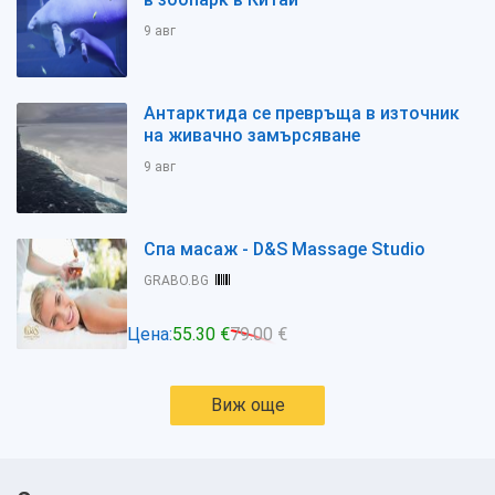
9 авг
Антарктида се превръща в източник
на живачно замърсяване
9 авг
Спа масаж - D&S Massage Studio
GRABO.BG
Цена:
55.30 €
79.00 €
Виж още