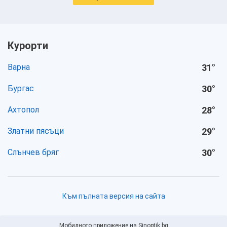
Курорти
Варна
31
°
Бургас
30
°
Ахтопол
28
°
Златни пясъци
29
°
Слънчев бряг
30
°
Към пълната версия на сайта
Мобилното приложение на Sinoptik.bg