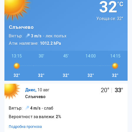
32
°C
Усеща се: 32
°
Слънчево
Вятър:
- лек полъх
3 m/s
Атм. налягане:
1012.2 hPa
13:15
30'
45'
14:00
14:15
32°
32°
32°
32°
32°
20
°
|
33
°
Днес,
10 авг
Слънчево
Вятър:
4 m/s
- слаб
Вероятност за валежи:
2%
Подробна прогноза