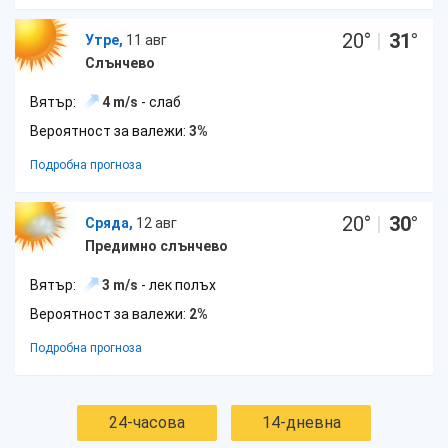
20
°
|
31
°
Утре,
11 авг
Слънчево
Вятър:
4 m/s
- слаб
Вероятност за валежи:
3%
Подробна прогноза
20
°
|
30
°
Сряда,
12 авг
Предимно слънчево
Вятър:
3 m/s
- лек полъх
Вероятност за валежи:
2%
Подробна прогноза
24-часова
14-дневна