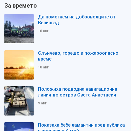
За времето
Да помогнем на доброволците от
Велингад
10 авг
Слънчево, горещо и пожароопасно
време
10 авг
Положиха подводна навигационна
линия до остров Света Анастасия
9 авг
Показаха бебе ламантин пред публика
в зоопарк в Китай