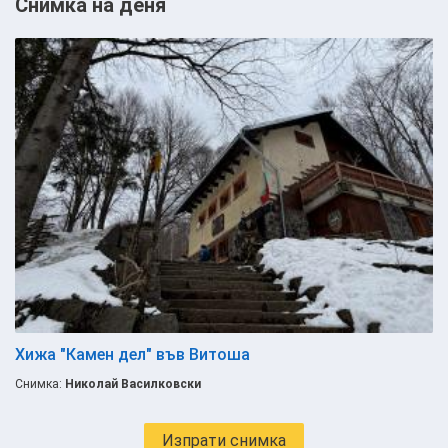
Снимка на деня
Хижа "Камен дел" във Витоша
Снимка:
Николай Василковски
Изпрати снимка