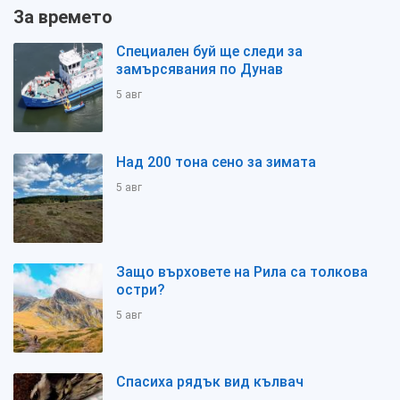
За времето
Специален буй ще следи за
замърсявания по Дунав
5 авг
Над 200 тона сено за зимата
5 авг
Защо върховете на Рила са толкова
остри?
5 авг
Спасиха рядък вид кълвач