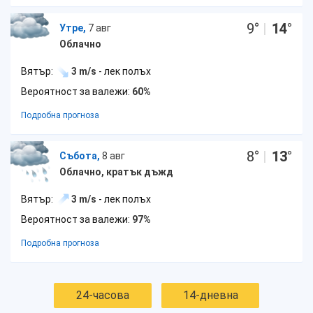
9
°
|
14
°
Утре,
7 авг
Облачно
Вятър:
3 m/s
- лек полъх
Вероятност за валежи:
60%
Подробна прогноза
8
°
|
13
°
Събота,
8 авг
Облачно, кратък дъжд
Вятър:
3 m/s
- лек полъх
Вероятност за валежи:
97%
Подробна прогноза
24-часова
14-дневна