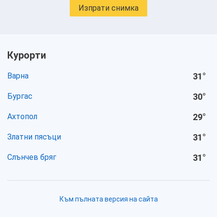
Изпрати снимка
Курорти
Варна
31
°
Бургас
30
°
Ахтопол
29
°
Златни пясъци
31
°
Слънчев бряг
31
°
Към пълната версия на сайта