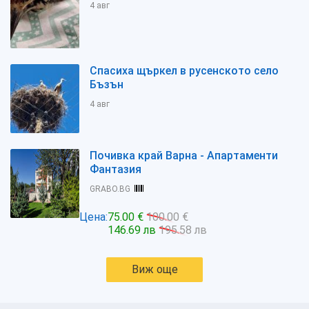
4 авг
Спасиха щъркел в русенското село
Бъзън
4 авг
Почивка край Варна - Апартаменти
Фантазия
GRABO.BG
Цена:
75.00 €
100.00 €
146.69 лв
195.58 лв
Виж още