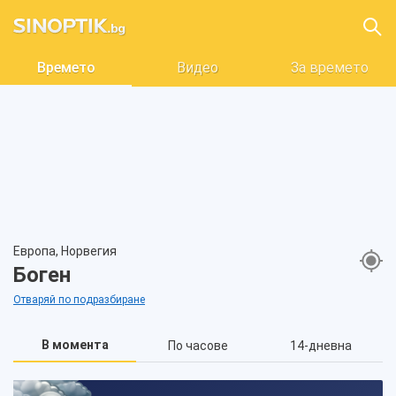
Времето
Видео
За времето
Европа, Норвегия
Боген
Отваряй по подразбиране
В момента
По часове
14-дневна