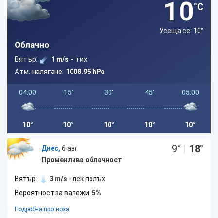
10
°C
Усеща се: 10
°
Облачно
Вятър:
- тих
1 m/s
Атм. налягане:
1008.95 hPa
04:00
15'
30'
45'
05:00
10°
10°
10°
10°
10°
9
°
|
18
°
Днес,
6 авг
Променлива облачност
Вятър:
3 m/s
- лек полъх
Вероятност за валежи:
5%
Подробна прогноза