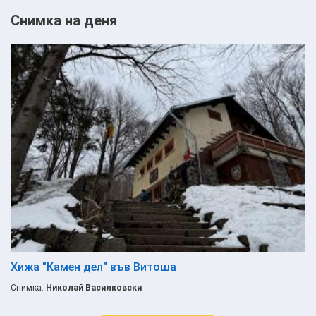
Снимка на деня
Хижа "Камен дел" във Витоша
Снимка:
Николай Василковски