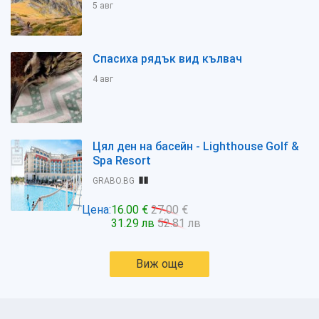
5 авг
Спасиха рядък вид кълвач
4 авг
Цял ден на басейн - Lighthouse Golf &
Spa Resort
GRABO.BG
Цена:
16.00 €
27.00 €
31.29 лв
52.81 лв
Виж още