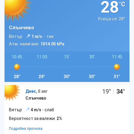
28
°C
Усеща се: 28
°
Слънчево
Вятър:
- тих
1 m/s
Атм. налягане:
1014.05 hPa
10:45
11:00
15'
30'
11:45
28°
29°
30°
30°
31°
19
°
|
34
°
Днес,
8 авг
Слънчево
Вятър:
4 m/s
- слаб
Вероятност за валежи:
2%
Подробна прогноза