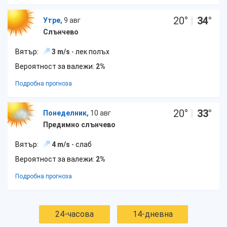
20
°
|
34
°
Утре,
9 авг
Слънчево
Вятър:
3 m/s
- лек полъх
Вероятност за валежи:
2%
Подробна прогноза
20
°
|
33
°
Понеделник,
10 авг
Предимно слънчево
Вятър:
4 m/s
- слаб
Вероятност за валежи:
2%
Подробна прогноза
24-часова
14-дневна