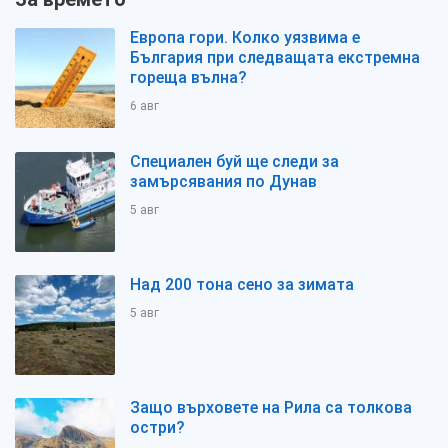
Европа гори. Колко уязвима е
България при следващата екстремна
гореща вълна?
6 авг
Специален буй ще следи за
замърсявания по Дунав
5 авг
Над 200 тона сено за зимата
5 авг
Защо върховете на Рила са толкова
остри?