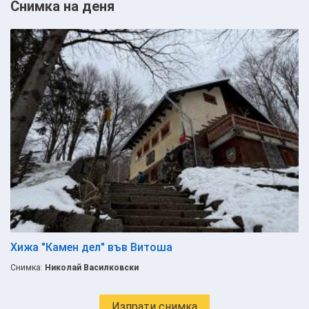
Снимка на деня
Хижа "Камен дел" във Витоша
Снимка:
Николай Василковски
Изпрати снимка