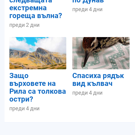
следващата
по Дунав
екстремна
преди 4 дни
гореща вълна?
преди 2 дни
Защо
Спасиха рядък
върховете на
вид кълвач
Рила са толкова
преди 4 дни
остри?
преди 4 дни