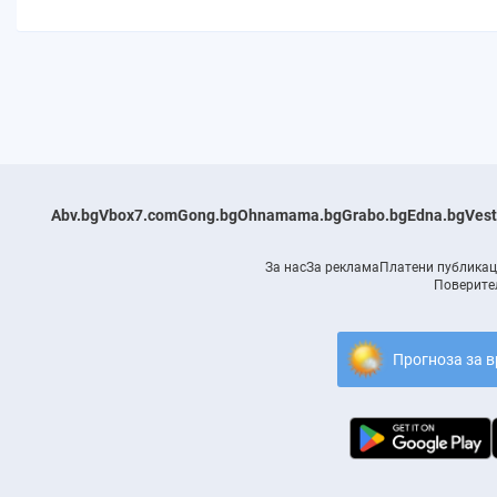
Abv.bg
Vbox7.com
Gong.bg
Ohnamama.bg
Grabo.bg
Edna.bg
Vest
За нас
За реклама
Платени публика
Поверите
Прогноза за в