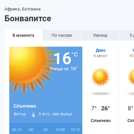
,
Африка
Ботсвана
Бонвапитсе
В момента
По часове
Уикенд
5-
Днес
16
°C
9 август
10
16°
Усеща се:
Слънчево
7°
|
26°
8
Вятър
3 m/s -
лек полъх
Слънчево
Сл
09:15
30'
45'
10:00
10:15