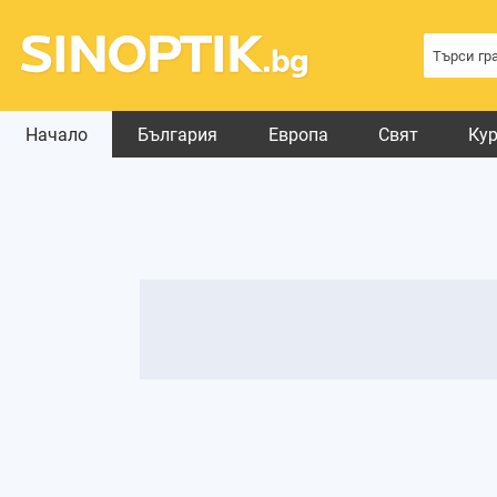
Начало
България
Европа
Свят
Ку