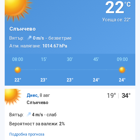
22
°C
Усеща се: 22
°
Слънчево
Вятър:
- безветрие
0 m/s
Атм. налягане:
1014.67 hPa
08:00
15'
30'
45'
09:00
22°
23°
23°
24°
24°
19
°
|
34
°
Днес,
8 авг
Слънчево
Вятър:
4 m/s
- слаб
Вероятност за валежи:
2%
Подробна прогноза