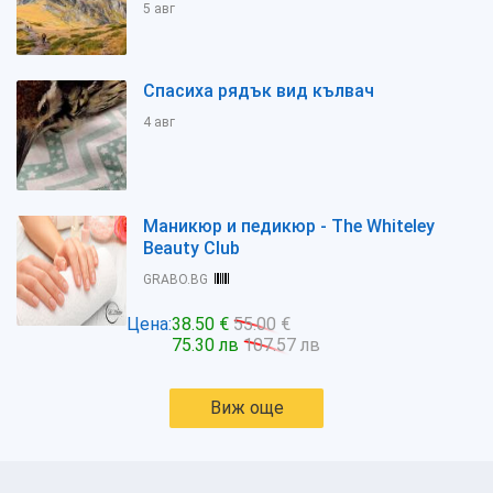
5 авг
Спасиха рядък вид кълвач
4 авг
Маникюр и педикюр - The Whiteley
Beauty Club
GRABO.BG
Цена:
38.50 €
55.00 €
75.30 лв
107.57 лв
Виж още