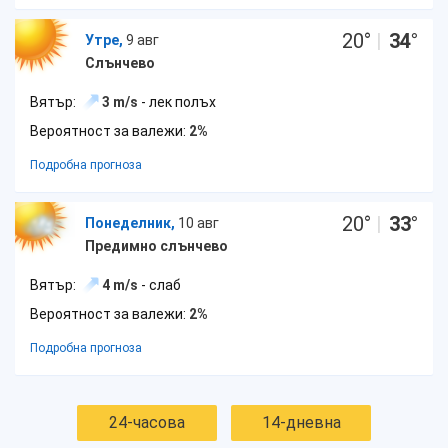
20
°
|
34
°
Утре,
9 авг
Слънчево
Вятър:
3 m/s
- лек полъх
Вероятност за валежи:
2%
Подробна прогноза
20
°
|
33
°
Понеделник,
10 авг
Предимно слънчево
Вятър:
4 m/s
- слаб
Вероятност за валежи:
2%
Подробна прогноза
24-часова
14-дневна