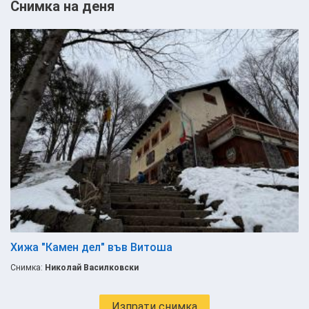
Снимка на деня
Хижа "Камен дел" във Витоша
Снимка:
Николай Василковски
Изпрати снимка