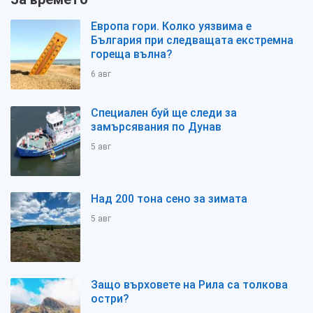
Европа гори. Колко уязвима е
България при следващата екстремна
гореща вълна?
6 авг
Специален буй ще следи за
замърсявания по Дунав
5 авг
Над 200 тона сено за зимата
5 авг
Защо върховете на Рила са толкова
остри?